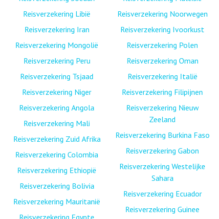
Reisverzekering Libië
Reisverzekering Noorwegen
Reisverzekering Iran
Reisverzekering Ivoorkust
Reisverzekering Mongolië
Reisverzekering Polen
Reisverzekering Peru
Reisverzekering Oman
Reisverzekering Tsjaad
Reisverzekering Italië
Reisverzekering Niger
Reisverzekering Filipijnen
Reisverzekering Angola
Reisverzekering Nieuw
Zeeland
Reisverzekering Mali
Reisverzekering Burkina Faso
Reisverzekering Zuid Afrika
Reisverzekering Gabon
Reisverzekering Colombia
Reisverzekering Westelijke
Reisverzekering Ethiopië
Sahara
Reisverzekering Bolivia
Reisverzekering Ecuador
Reisverzekering Mauritanië
Reisverzekering Guinee
Reisverzekering Egypte