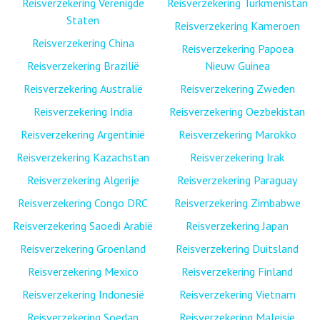
Reisverzekering Verenigde
Reisverzekering Turkmenistan
Staten
Reisverzekering Kameroen
Reisverzekering China
Reisverzekering Papoea
Reisverzekering Brazilië
Nieuw Guinea
Reisverzekering Australië
Reisverzekering Zweden
Reisverzekering India
Reisverzekering Oezbekistan
Reisverzekering Argentinië
Reisverzekering Marokko
Reisverzekering Kazachstan
Reisverzekering Irak
Reisverzekering Algerije
Reisverzekering Paraguay
Reisverzekering Congo DRC
Reisverzekering Zimbabwe
Reisverzekering Saoedi Arabië
Reisverzekering Japan
Reisverzekering Groenland
Reisverzekering Duitsland
Reisverzekering Mexico
Reisverzekering Finland
Reisverzekering Indonesië
Reisverzekering Vietnam
Reisverzekering Soedan
Reisverzekering Maleisië