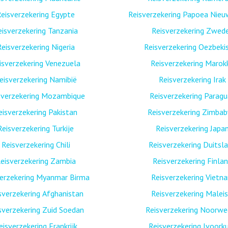
eisverzekering Egypte
Reisverzekering Papoea Nieu
eisverzekering Tanzania
Reisverzekering Zwed
Reisverzekering Nigeria
Reisverzekering Oezbeki
isverzekering Venezuela
Reisverzekering Marok
eisverzekering Namibië
Reisverzekering Irak
sverzekering Mozambique
Reisverzekering Paragu
eisverzekering Pakistan
Reisverzekering Zimba
Reisverzekering Turkije
Reisverzekering Japa
Reisverzekering Chili
Reisverzekering Duitsl
eisverzekering Zambia
Reisverzekering Finla
verzekering Myanmar Birma
Reisverzekering Vietn
sverzekering Afghanistan
Reisverzekering Maleis
sverzekering Zuid Soedan
Reisverzekering Noorw
eisverzekering Frankrijk
Reisverzekering Ivoork