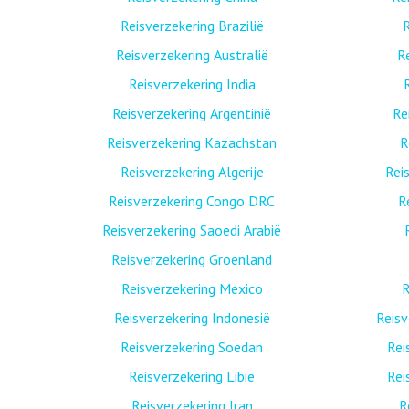
Reisverzekering Brazilië
R
Reisverzekering Australië
R
Reisverzekering India
Reisverzekering Argentinië
Re
Reisverzekering Kazachstan
R
Reisverzekering Algerije
Rei
Reisverzekering Congo DRC
R
Reisverzekering Saoedi Arabië
Reisverzekering Groenland
Reisverzekering Mexico
R
Reisverzekering Indonesië
Reis
Reisverzekering Soedan
Rei
Reisverzekering Libië
Rei
Reisverzekering Iran
R