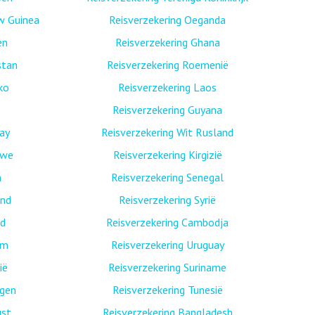
w Guinea
Reisverzekering Oeganda
en
Reisverzekering Ghana
stan
Reisverzekering Roemenië
ko
Reisverzekering Laos
Reisverzekering Guyana
ay
Reisverzekering Wit Rusland
bwe
Reisverzekering Kirgizië
n
Reisverzekering Senegal
and
Reisverzekering Syrië
nd
Reisverzekering Cambodja
am
Reisverzekering Uruguay
ië
Reisverzekering Suriname
egen
Reisverzekering Tunesië
ust
Reisverzekering Bangladesh