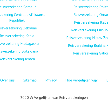
eisverzekering Somalië
Reisverzekering Pole
zekering Centraal Afrikaanse
Reisverzekering Oma
Republiek
Reisverzekering Itali
eisverzekering Oekraïne
Reisverzekering Filipij
Reisverzekering Kenia
Reisverzekering Nieuw Ze
sverzekering Madagaskar
Reisverzekering Burkina 
isverzekering Botswana
Reisverzekering Gabo
Reisverzekering Jemen
Over ons
Sitemap
Privacy
Hoe vergelijken wij?
2020 © Vergelijken van Reisverzekeringen