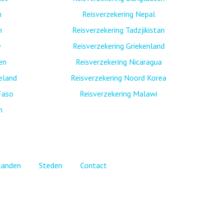
n
Reisverzekering Nepal
n
Reisverzekering Tadzjikistan
ë
Reisverzekering Griekenland
nen
Reisverzekering Nicaragua
eland
Reisverzekering Noord Korea
Faso
Reisverzekering Malawi
n
Landen
Steden
Contact