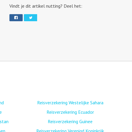
Vindt je dit artikel nutting? Deel het:
nd
Reisverzekering Westelijke Sahara
e
Reisverzekering Ecuador
istan
Reisverzekering Guinee
oen
Reisverzekering Verenigd Koninkrijk