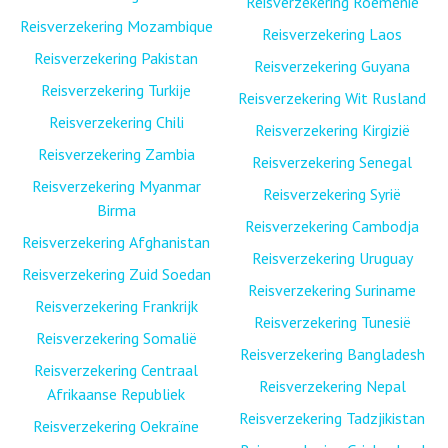
Reisverzekering Roemenië
Reisverzekering Mozambique
Reisverzekering Laos
Reisverzekering Pakistan
Reisverzekering Guyana
Reisverzekering Turkije
Reisverzekering Wit Rusland
Reisverzekering Chili
Reisverzekering Kirgizië
Reisverzekering Zambia
Reisverzekering Senegal
Reisverzekering Myanmar
Reisverzekering Syrië
Birma
Reisverzekering Cambodja
Reisverzekering Afghanistan
Reisverzekering Uruguay
Reisverzekering Zuid Soedan
Reisverzekering Suriname
Reisverzekering Frankrijk
Reisverzekering Tunesië
Reisverzekering Somalië
Reisverzekering Bangladesh
Reisverzekering Centraal
Reisverzekering Nepal
Afrikaanse Republiek
Reisverzekering Tadzjikistan
Reisverzekering Oekraïne