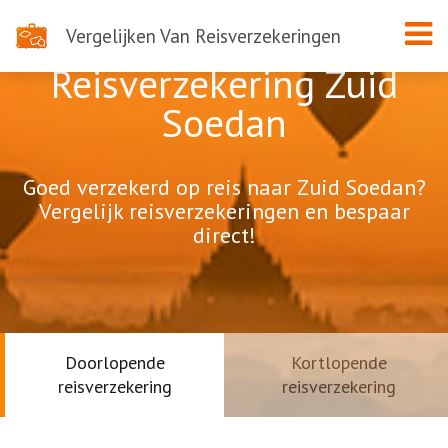
Vergelijken Van Reisverzekeringen
Reisverzekering Zuid
Soedan
Goed verzekerd op reis naar Zuid Soedan?
Vergelijk reisverzekeringen en bespaar
direct!
Doorlopende
Kortlopende
reisverzekering
reisverzekering