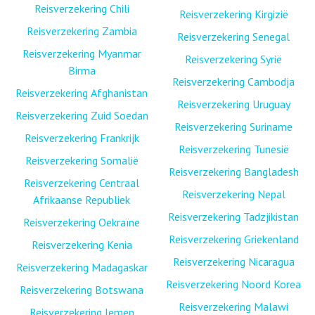
Reisverzekering Chili
Reisverzekering Kirgizië
Reisverzekering Zambia
Reisverzekering Senegal
Reisverzekering Myanmar
Reisverzekering Syrië
Birma
Reisverzekering Cambodja
Reisverzekering Afghanistan
Reisverzekering Uruguay
Reisverzekering Zuid Soedan
Reisverzekering Suriname
Reisverzekering Frankrijk
Reisverzekering Tunesië
Reisverzekering Somalië
Reisverzekering Bangladesh
Reisverzekering Centraal
Reisverzekering Nepal
Afrikaanse Republiek
Reisverzekering Tadzjikistan
Reisverzekering Oekraïne
Reisverzekering Griekenland
Reisverzekering Kenia
Reisverzekering Nicaragua
Reisverzekering Madagaskar
Reisverzekering Noord Korea
Reisverzekering Botswana
Reisverzekering Malawi
Reisverzekering Jemen