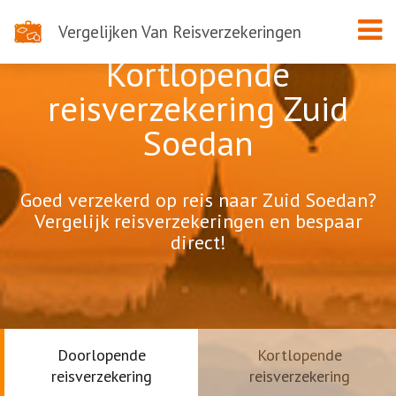
Vergelijken Van Reisverzekeringen
Kortlopende
reisverzekering Zuid
Soedan
Goed verzekerd op reis naar Zuid Soedan?
Vergelijk reisverzekeringen en bespaar
direct!
Doorlopende
Kortlopende
reisverzekering
reisverzekering