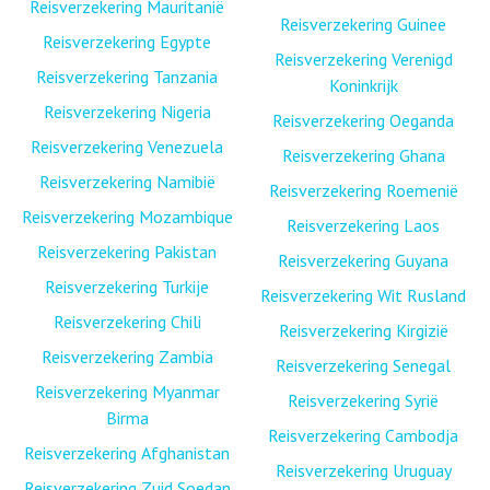
Reisverzekering Mauritanië
Reisverzekering Guinee
Reisverzekering Egypte
Reisverzekering Verenigd
Reisverzekering Tanzania
Koninkrijk
Reisverzekering Nigeria
Reisverzekering Oeganda
Reisverzekering Venezuela
Reisverzekering Ghana
Reisverzekering Namibië
Reisverzekering Roemenië
Reisverzekering Mozambique
Reisverzekering Laos
Reisverzekering Pakistan
Reisverzekering Guyana
Reisverzekering Turkije
Reisverzekering Wit Rusland
Reisverzekering Chili
Reisverzekering Kirgizië
Reisverzekering Zambia
Reisverzekering Senegal
Reisverzekering Myanmar
Reisverzekering Syrië
Birma
Reisverzekering Cambodja
Reisverzekering Afghanistan
Reisverzekering Uruguay
Reisverzekering Zuid Soedan