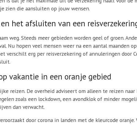
n is dat je het maximale uit de verzekering haalt voor de mi
n je zien die aansluiten op jouw wensen.
en het afsluiten van een reisverzekerin
m weg. Steeds meer gebieden worden geel of groen. Andere
geval. Nu hopen veel mensen weer na een aantal maanden op
et verschilt erg per reisverzekering of annuleringen door C
luit.
op vakantie in een oranje gebied
jke reizen. De overheid adviseert om alleen te reizen naar h
gelen zoals een lockdown, een avondklok of minder mogelij
lijven dan verwacht.
eroorzaakt door corona in landen met de kleurcode oranje.