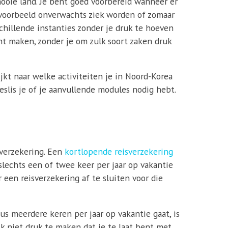
 mooie land. Je bent goed voorbereid wanneer er
ijvoorbeeld onverwachts ziek worden of zomaar
schillende instanties zonder je druk te hoeven
nt maken, zonder je om zulk soort zaken druk
jkt naar welke activiteiten je in Noord-Korea
eslis je of je aanvullende modules nodig hebt.
sverzekering. Een
kortlopende reisverzekering
 slechts een of twee keer per jaar op vakantie
r een reisverzekering af te sluiten voor die
us meerdere keren per jaar op vakantie gaat, is
ijk niet druk te maken dat je te laat bent met