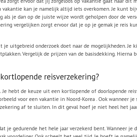
ea zorgt ervoor dat jij zorgeloos op vakantie gaat naar dit
n vakantie kan je namelijk altijd iets overkomen. Je kunt b
ig als je dan op de juiste wijze wordt geholpen door de ver
ring vergelijken zorgt ervoor dat je op je gemak je reis ku
at je uitgebreid onderzoek doet naar de mogelijkheden. Je ki
tplakken. Vergelijk de prijzen van de basisdekking. Hierna b
 kortlopende reisverzekering?
n. Je hebt de keuze uit een kortlopende of doorlopende rei
voorbeeld voor een vakantie in Noord-Korea . Ook wanneer je
ekering af te sluiten. In dit geval hoef je niet heel het jaa
at je gedurende het hele jaar verzekerd bent. Wanneer je d
ak voordeliger. Ook scheelt het veel tijd. Je hoeft je namel