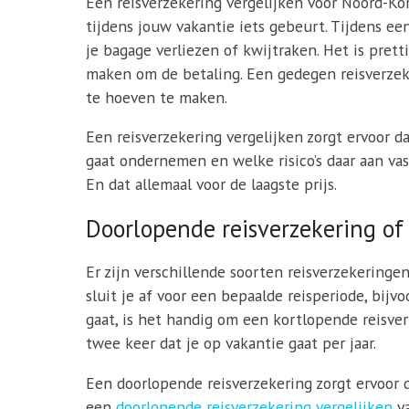
Een reisverzekering vergelijken voor Noord-Kor
tijdens jouw vakantie iets gebeurt. Tijdens ee
je bagage verliezen of kwijtraken. Het is prett
maken om de betaling. Een gedegen reisverzeke
te hoeven te maken.
Een reisverzekering vergelijken zorgt ervoor d
gaat ondernemen en welke risico’s daar aan vas
En dat allemaal voor de laagste prijs.
Doorlopende reisverzekering of
Er zijn verschillende soorten reisverzekeringe
sluit je af voor een bepaalde reisperiode, bij
gaat, is het handig om een kortlopende reisverz
twee keer dat je op vakantie gaat per jaar.
Een doorlopende reisverzekering zorgt ervoor d
een
doorlopende reisverzekering vergelijken
va