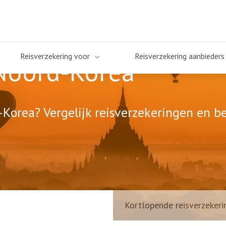
Reisverzekering voor
Reisverzekering aanbieders
 Noord-Korea
Korea? Vergelijk reisverzekeringen en be
Kortlopende reisverzekeri