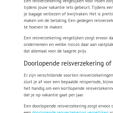
Een reisverzekering vergelijken voor Polen zor
tijdens jouw vakantie iets gebeurt. Tijdens ee
je bagage verliezen of kwijtraken. Het is prett
maken om de betaling. Een gedegen reisverzeke
te hoeven te maken.
Een reisverzekering vergelijken zorgt ervoor da
ondernemen en welke risico’s daar aan vastplak
dat allemaal voor de laagste prijs.
Doorlopende reisverzekering of
Er zijn verschillende soorten reisverzekeringe
sluit je af voor een bepaalde reisperiode, bijv
het handig om een kortlopende reisverzekering a
dat je op vakantie gaat per jaar.
Een doorlopende reisverzekering zorgt ervoor d
een
doorlopende reisverzekering vergelijken
va