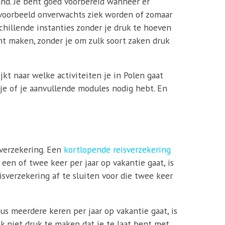
land. Je bent goed voorbereid wanneer er
ijvoorbeeld onverwachts ziek worden of zomaar
schillende instanties zonder je druk te hoeven
nt maken, zonder je om zulk soort zaken druk
jkt naar welke activiteiten je in Polen gaat
s je of je aanvullende modules nodig hebt. En
sverzekering. Een
kortlopende reisverzekering
 een of twee keer per jaar op vakantie gaat, is
isverzekering af te sluiten voor die twee keer
us meerdere keren per jaar op vakantie gaat, is
ijk niet druk te maken dat je te laat bent met