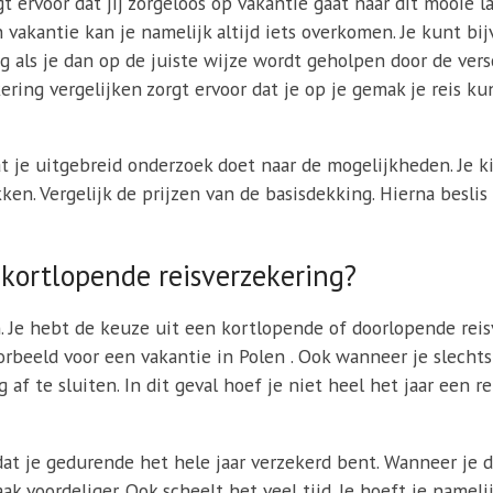
gt ervoor dat jij zorgeloos op vakantie gaat naar dit mooie 
n vakantie kan je namelijk altijd iets overkomen. Je kunt b
ig als je dan op de juiste wijze wordt geholpen door de ver
ring vergelijken zorgt ervoor dat je op je gemak je reis ku
t je uitgebreid onderzoek doet naar de mogelijkheden. Je ki
ken. Vergelijk de prijzen van de basisdekking. Hierna besli
 kortlopende reisverzekering?
n. Je hebt de keuze uit een kortlopende of doorlopende rei
oorbeeld voor een vakantie in Polen . Ook wanneer je slechts
f te sluiten. In dit geval hoef je niet heel het jaar een re
at je gedurende het hele jaar verzekerd bent. Wanneer je d
ak voordeliger. Ook scheelt het veel tijd. Je hoeft je namel