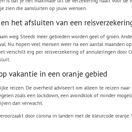
n is dat je het maximale uit de verzekering haalt voor de mi
n je zien die aansluiten op jouw wensen.
en het afsluiten van een reisverzekerin
m weg. Steeds meer gebieden worden geel of groen. Andere
geval. Nu hopen veel mensen weer na een aantal maanden op
et verschilt erg per reisverzekering of annuleringen door C
luit.
op vakantie in een oranje gebied
jke reizen. De overheid adviseert om alleen te reizen naar h
gelen zoals een lockdown, een avondklok of minder mogelij
lijven dan verwacht.
eroorzaakt door corona in landen met de kleurcode oranje.