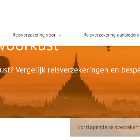
Reisverzekering voor
Reisverzekering aanbieders
Ivoorkust
ust? Vergelijk reisverzekeringen en bespa
Kortlopende reisverzekeri