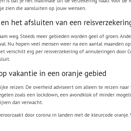
n is dat je het maximale uit de verzekering haalt voor de mi
n je zien die aansluiten op jouw wensen.
en het afsluiten van een reisverzekerin
m weg. Steeds meer gebieden worden geel of groen. Andere
geval. Nu hopen veel mensen weer na een aantal maanden op
et verschilt erg per reisverzekering of annuleringen door C
luit.
op vakantie in een oranje gebied
jke reizen. De overheid adviseert om alleen te reizen naar h
gelen zoals een lockdown, een avondklok of minder mogelij
lijven dan verwacht.
eroorzaakt door corona in landen met de kleurcode oranje.