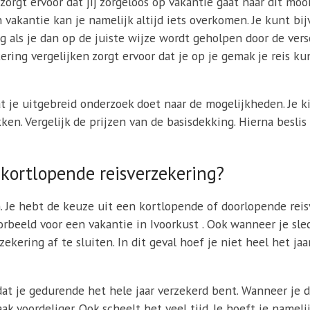
zorgt ervoor dat jij zorgeloos op vakantie gaat naar dit mo
n vakantie kan je namelijk altijd iets overkomen. Je kunt b
ig als je dan op de juiste wijze wordt geholpen door de ver
ring vergelijken zorgt ervoor dat je op je gemak je reis ku
t je uitgebreid onderzoek doet naar de mogelijkheden. Je ki
ken. Vergelijk de prijzen van de basisdekking. Hierna besli
 kortlopende reisverzekering?
n. Je hebt de keuze uit een kortlopende of doorlopende rei
oorbeeld voor een vakantie in Ivoorkust . Ook wanneer je sl
ekering af te sluiten. In dit geval hoef je niet heel het jaa
at je gedurende het hele jaar verzekerd bent. Wanneer je d
ak voordeliger. Ook scheelt het veel tijd. Je hoeft je namel