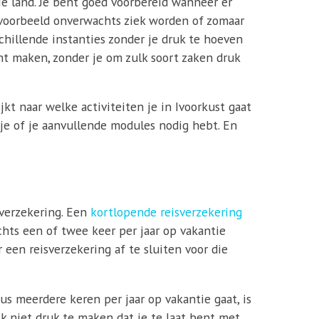
oie land. Je bent goed voorbereid wanneer er
ijvoorbeeld onverwachts ziek worden of zomaar
schillende instanties zonder je druk te hoeven
nt maken, zonder je om zulk soort zaken druk
jkt naar welke activiteiten je in Ivoorkust gaat
s je of je aanvullende modules nodig hebt. En
sverzekering. Een
kortlopende reisverzekering
echts een of twee keer per jaar op vakantie
r een reisverzekering af te sluiten voor die
us meerdere keren per jaar op vakantie gaat, is
ijk niet druk te maken dat je te laat bent met