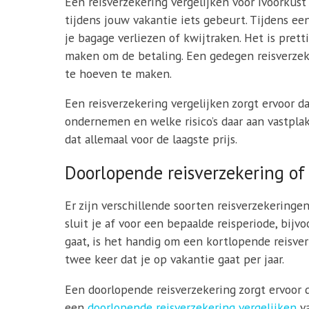
Een reisverzekering vergelijken voor Ivoorkust 
tijdens jouw vakantie iets gebeurt. Tijdens ee
je bagage verliezen of kwijtraken. Het is prett
maken om de betaling. Een gedegen reisverzeke
te hoeven te maken.
Een reisverzekering vergelijken zorgt ervoor da
ondernemen en welke risico’s daar aan vastplak
dat allemaal voor de laagste prijs.
Doorlopende reisverzekering of
Er zijn verschillende soorten reisverzekeringe
sluit je af voor een bepaalde reisperiode, bijv
gaat, is het handig om een kortlopende reisverz
twee keer dat je op vakantie gaat per jaar.
Een doorlopende reisverzekering zorgt ervoor d
een
doorlopende reisverzekering vergelijken
va