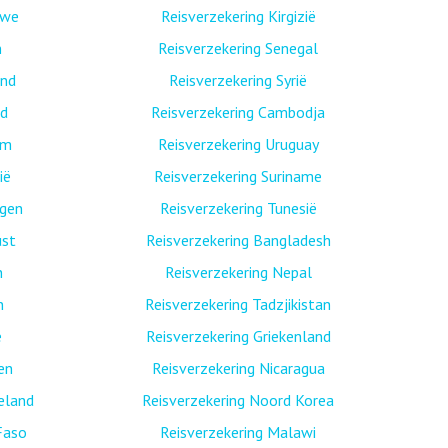
bwe
Reisverzekering Kirgizië
n
Reisverzekering Senegal
and
Reisverzekering Syrië
nd
Reisverzekering Cambodja
am
Reisverzekering Uruguay
ië
Reisverzekering Suriname
egen
Reisverzekering Tunesië
ust
Reisverzekering Bangladesh
n
Reisverzekering Nepal
n
Reisverzekering Tadzjikistan
ë
Reisverzekering Griekenland
nen
Reisverzekering Nicaragua
eland
Reisverzekering Noord Korea
Faso
Reisverzekering Malawi