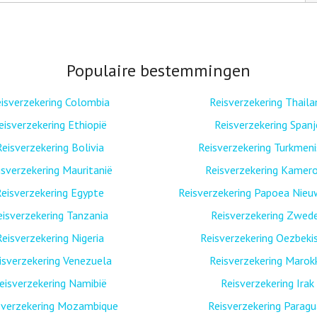
Populaire bestemmingen
isverzekering Colombia
Reisverzekering Thaila
eisverzekering Ethiopië
Reisverzekering Spanj
Reisverzekering Bolivia
Reisverzekering Turkmen
isverzekering Mauritanië
Reisverzekering Kamer
eisverzekering Egypte
Reisverzekering Papoea Nieu
eisverzekering Tanzania
Reisverzekering Zwed
Reisverzekering Nigeria
Reisverzekering Oezbeki
isverzekering Venezuela
Reisverzekering Marok
eisverzekering Namibië
Reisverzekering Irak
sverzekering Mozambique
Reisverzekering Paragu