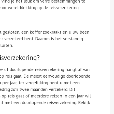
en vind je het leuk om verre bestemmingen te
voor werelddekking op de reisverzekering.
t gesloten, een koffer zoekraakt en u uw been
or verzekerd bent. Daarom is het verstandig
luiten.
isverzekering?
- of doorlopende reisverzekering hangt af van
r op reis gaat. De meest eenvoudige doorlopende
o per jaar, ter vergelijking bent u met een
edrag zo’n twee maanden verzekerd. Dit
p reis gaat of meerdere reizen in een jaar wil
nt met een doorlopende reisverzekering. Bekijk