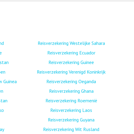
nd
Reisverzekering Westelijke Sahara
e
Reisverzekering Ecuador
istan
Reisverzekering Guinee
oen
Reisverzekering Verenigd Koninkrijk
w Guinea
Reisverzekering Oeganda
en
Reisverzekering Ghana
stan
Reisverzekering Roemenië
ko
Reisverzekering Laos
Reisverzekering Guyana
ay
Reisverzekering Wit Rusland