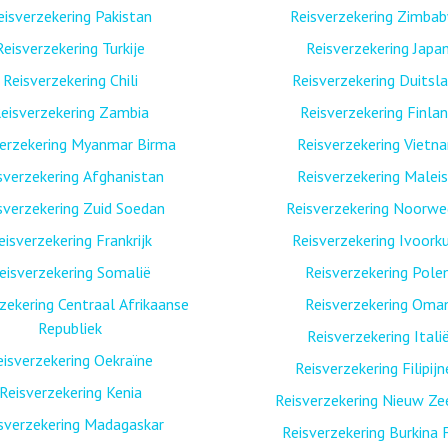
eisverzekering Pakistan
Reisverzekering Zimba
Reisverzekering Turkije
Reisverzekering Japa
Reisverzekering Chili
Reisverzekering Duitsl
eisverzekering Zambia
Reisverzekering Finla
verzekering Myanmar Birma
Reisverzekering Vietn
sverzekering Afghanistan
Reisverzekering Maleis
sverzekering Zuid Soedan
Reisverzekering Noorw
eisverzekering Frankrijk
Reisverzekering Ivoork
eisverzekering Somalië
Reisverzekering Pole
zekering Centraal Afrikaanse
Reisverzekering Oma
Republiek
Reisverzekering Itali
eisverzekering Oekraïne
Reisverzekering Filipij
Reisverzekering Kenia
Reisverzekering Nieuw Ze
sverzekering Madagaskar
Reisverzekering Burkina 