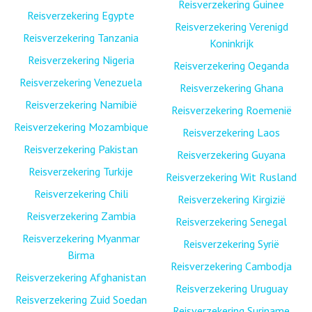
Reisverzekering Guinee
Reisverzekering Egypte
Reisverzekering Verenigd
Reisverzekering Tanzania
Koninkrijk
Reisverzekering Nigeria
Reisverzekering Oeganda
Reisverzekering Venezuela
Reisverzekering Ghana
Reisverzekering Namibië
Reisverzekering Roemenië
Reisverzekering Mozambique
Reisverzekering Laos
Reisverzekering Pakistan
Reisverzekering Guyana
Reisverzekering Turkije
Reisverzekering Wit Rusland
Reisverzekering Chili
Reisverzekering Kirgizië
Reisverzekering Zambia
Reisverzekering Senegal
Reisverzekering Myanmar
Reisverzekering Syrië
Birma
Reisverzekering Cambodja
Reisverzekering Afghanistan
Reisverzekering Uruguay
Reisverzekering Zuid Soedan
Reisverzekering Suriname