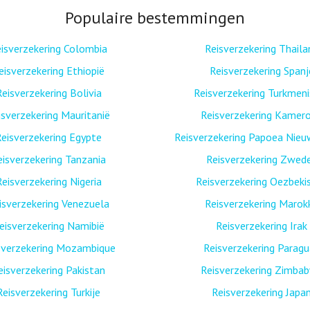
Populaire bestemmingen
isverzekering Colombia
Reisverzekering Thaila
eisverzekering Ethiopië
Reisverzekering Spanj
Reisverzekering Bolivia
Reisverzekering Turkmen
isverzekering Mauritanië
Reisverzekering Kamer
eisverzekering Egypte
Reisverzekering Papoea Nieu
eisverzekering Tanzania
Reisverzekering Zwed
Reisverzekering Nigeria
Reisverzekering Oezbeki
isverzekering Venezuela
Reisverzekering Marok
eisverzekering Namibië
Reisverzekering Irak
sverzekering Mozambique
Reisverzekering Paragu
eisverzekering Pakistan
Reisverzekering Zimba
Reisverzekering Turkije
Reisverzekering Japa