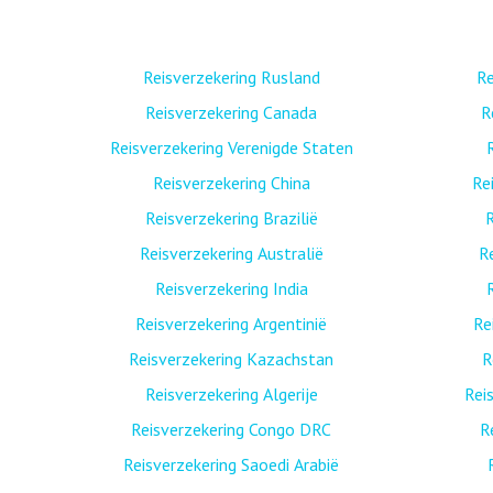
Reisverzekering Rusland
Re
Reisverzekering Canada
R
Reisverzekering Verenigde Staten
Reisverzekering China
Re
Reisverzekering Brazilië
R
Reisverzekering Australië
R
Reisverzekering India
Reisverzekering Argentinië
Re
Reisverzekering Kazachstan
R
Reisverzekering Algerije
Rei
Reisverzekering Congo DRC
R
Reisverzekering Saoedi Arabië