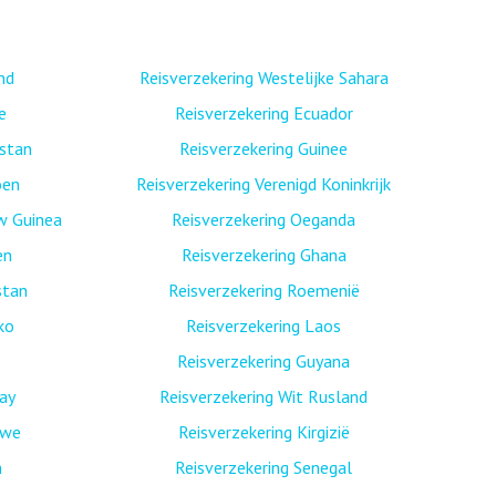
nd
Reisverzekering Westelijke Sahara
e
Reisverzekering Ecuador
istan
Reisverzekering Guinee
oen
Reisverzekering Verenigd Koninkrijk
w Guinea
Reisverzekering Oeganda
en
Reisverzekering Ghana
stan
Reisverzekering Roemenië
ko
Reisverzekering Laos
Reisverzekering Guyana
ay
Reisverzekering Wit Rusland
bwe
Reisverzekering Kirgizië
n
Reisverzekering Senegal