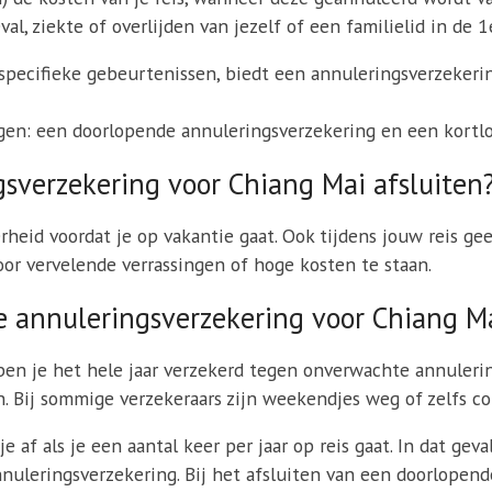
l, ziekte of overlijden van jezelf of een familielid in de 1e
pecifieke gebeurtenissen, biedt een annuleringsverzekering
en: een doorlopende annuleringsverzekering en een kortlo
sverzekering voor Chiang Mai afsluiten
heid voordat je op vakantie gaat. Ook tijdens jouw reis ge
or vervelende verrassingen of hoge kosten te staan.
e annuleringsverzekering voor Chiang M
n je het hele jaar verzekerd tegen onverwachte annulering
Bij sommige verzekeraars zijn weekendjes weg of zelfs con
 af als je een aantal keer per jaar op reis gaat. In dat ge
uleringsverzekering. Bij het afsluiten van een doorlopend