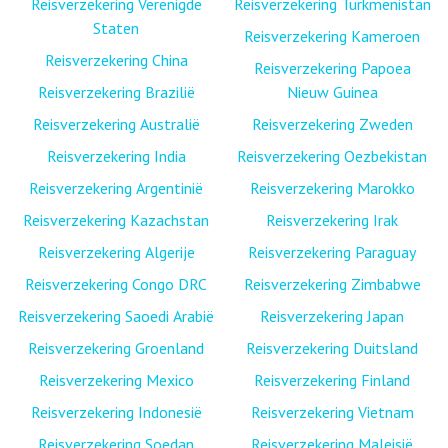
Reisverzekering Verenigde
Reisverzekering Turkmenistan
Staten
Reisverzekering Kameroen
Reisverzekering China
Reisverzekering Papoea
Reisverzekering Brazilië
Nieuw Guinea
Reisverzekering Australië
Reisverzekering Zweden
Reisverzekering India
Reisverzekering Oezbekistan
Reisverzekering Argentinië
Reisverzekering Marokko
Reisverzekering Kazachstan
Reisverzekering Irak
Reisverzekering Algerije
Reisverzekering Paraguay
Reisverzekering Congo DRC
Reisverzekering Zimbabwe
Reisverzekering Saoedi Arabië
Reisverzekering Japan
Reisverzekering Groenland
Reisverzekering Duitsland
Reisverzekering Mexico
Reisverzekering Finland
Reisverzekering Indonesië
Reisverzekering Vietnam
Reisverzekering Soedan
Reisverzekering Maleisië