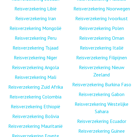
Reisverzekering Libië
Reisverzekering Noorwegen
Reisverzekering Iran
Reisverzekering Ivoorkust
Reisverzekering Mongolië
Reisverzekering Polen
Reisverzekering Peru
Reisverzekering Oman
Reisverzekering Tsjaad
Reisverzekering Italië
Reisverzekering Niger
Reisverzekering Filipijnen
Reisverzekering Angola
Reisverzekering Nieuw
Zeeland
Reisverzekering Mali
Reisverzekering Burkina Faso
Reisverzekering Zuid Afrika
Reisverzekering Gabon
Reisverzekering Colombia
Reisverzekering Westelijke
Reisverzekering Ethiopië
Sahara
Reisverzekering Bolivia
Reisverzekering Ecuador
Reisverzekering Mauritanië
Reisverzekering Guinee
Reisverzekering Egypte