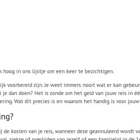
k hoog in ons lijstje om een keer te bezichtigen.
ijk voorbereid zijn. Je weet immers nooit wat er kan gebeu
et je dan doen? Het is zonde om het geld van jouw reis in éé
ing. Wat dit precies is en waarom het handig is voor jouw r
ing?
n) de kosten van je reis, wanneer deze geannuleerd wordt 
l, ziekte of overlijden van jezelf of een familielid in de 1e