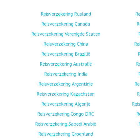
Reisverzekering Rusland
Re
Reisverzekering Canada
R
Reisverzekering Verenigde Staten
Reisverzekering China
Re
Reisverzekering Brazilië
R
Reisverzekering Australië
R
Reisverzekering India
Reisverzekering Argentinië
Re
Reisverzekering Kazachstan
R
Reisverzekering Algerije
Rei
Reisverzekering Congo DRC
R
Reisverzekering Saoedi Arabië
Reisverzekering Groenland