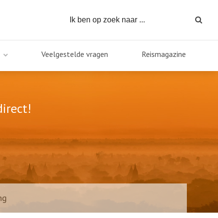
Veelgestelde vragen
Reismagazine
irect!
ng