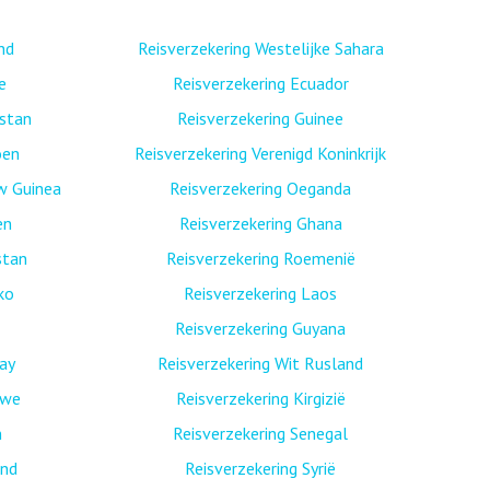
nd
Reisverzekering Westelijke Sahara
e
Reisverzekering Ecuador
istan
Reisverzekering Guinee
oen
Reisverzekering Verenigd Koninkrijk
w Guinea
Reisverzekering Oeganda
en
Reisverzekering Ghana
stan
Reisverzekering Roemenië
ko
Reisverzekering Laos
Reisverzekering Guyana
ay
Reisverzekering Wit Rusland
bwe
Reisverzekering Kirgizië
n
Reisverzekering Senegal
and
Reisverzekering Syrië