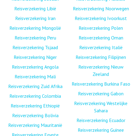
Reisverzekering Libië
Reisverzekering Noorwegen
Reisverzekering Iran
Reisverzekering Ivoorkust
Reisverzekering Mongolië
Reisverzekering Polen
Reisverzekering Peru
Reisverzekering Oman
Reisverzekering Tsjaad
Reisverzekering Italië
Reisverzekering Niger
Reisverzekering Filipijnen
Reisverzekering Angola
Reisverzekering Nieuw
Zeeland
Reisverzekering Mali
Reisverzekering Burkina Faso
Reisverzekering Zuid Afrika
Reisverzekering Gabon
Reisverzekering Colombia
Reisverzekering Westelijke
Reisverzekering Ethiopië
Sahara
Reisverzekering Bolivia
Reisverzekering Ecuador
Reisverzekering Mauritanië
Reisverzekering Guinee
Reisverzekering Egypte