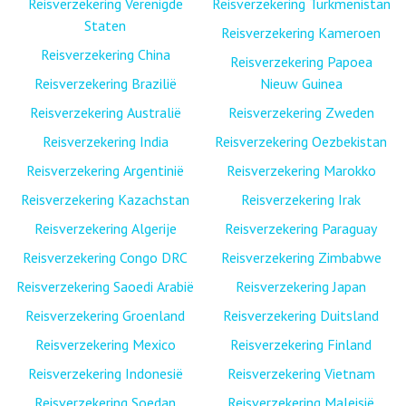
Reisverzekering Verenigde
Reisverzekering Turkmenistan
Staten
Reisverzekering Kameroen
Reisverzekering China
Reisverzekering Papoea
Reisverzekering Brazilië
Nieuw Guinea
Reisverzekering Australië
Reisverzekering Zweden
Reisverzekering India
Reisverzekering Oezbekistan
Reisverzekering Argentinië
Reisverzekering Marokko
Reisverzekering Kazachstan
Reisverzekering Irak
Reisverzekering Algerije
Reisverzekering Paraguay
Reisverzekering Congo DRC
Reisverzekering Zimbabwe
Reisverzekering Saoedi Arabië
Reisverzekering Japan
Reisverzekering Groenland
Reisverzekering Duitsland
Reisverzekering Mexico
Reisverzekering Finland
Reisverzekering Indonesië
Reisverzekering Vietnam
Reisverzekering Soedan
Reisverzekering Maleisië