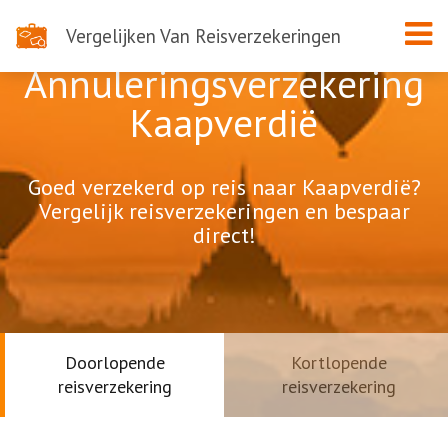
Vergelijken Van Reisverzekeringen
Annuleringsverzekering
Kaapverdië
Goed verzekerd op reis naar Kaapverdië?
Vergelijk reisverzekeringen en bespaar
direct!
Doorlopende
Kortlopende
reisverzekering
reisverzekering