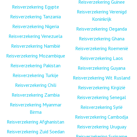
Reisverzekering Guinee
Reisverzekering Egypte
Reisverzekering Verenigd
Reisverzekering Tanzania
Koninkrijk
Reisverzekering Nigeria
Reisverzekering Oeganda
Reisverzekering Venezuela
Reisverzekering Ghana
Reisverzekering Namibië
Reisverzekering Roemenië
Reisverzekering Mozambique
Reisverzekering Laos
Reisverzekering Pakistan
Reisverzekering Guyana
Reisverzekering Turkije
Reisverzekering Wit Rusland
Reisverzekering Chili
Reisverzekering Kirgizië
Reisverzekering Zambia
Reisverzekering Senegal
Reisverzekering Myanmar
Reisverzekering Syrië
Birma
Reisverzekering Cambodja
Reisverzekering Afghanistan
Reisverzekering Uruguay
Reisverzekering Zuid Soedan
Reisverzekering Suriname