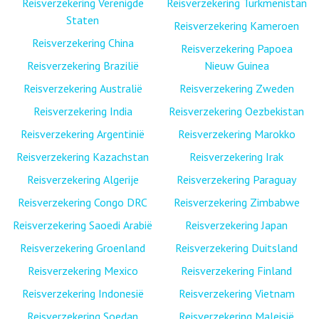
Reisverzekering Verenigde
Reisverzekering Turkmenistan
Staten
Reisverzekering Kameroen
Reisverzekering China
Reisverzekering Papoea
Reisverzekering Brazilië
Nieuw Guinea
Reisverzekering Australië
Reisverzekering Zweden
Reisverzekering India
Reisverzekering Oezbekistan
Reisverzekering Argentinië
Reisverzekering Marokko
Reisverzekering Kazachstan
Reisverzekering Irak
Reisverzekering Algerije
Reisverzekering Paraguay
Reisverzekering Congo DRC
Reisverzekering Zimbabwe
Reisverzekering Saoedi Arabië
Reisverzekering Japan
Reisverzekering Groenland
Reisverzekering Duitsland
Reisverzekering Mexico
Reisverzekering Finland
Reisverzekering Indonesië
Reisverzekering Vietnam
Reisverzekering Soedan
Reisverzekering Maleisië