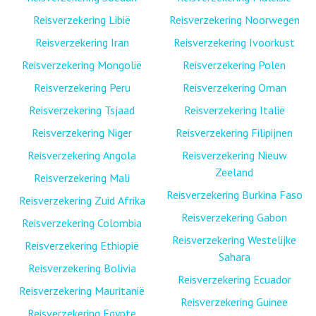
Reisverzekering Libië
Reisverzekering Noorwegen
Reisverzekering Iran
Reisverzekering Ivoorkust
Reisverzekering Mongolië
Reisverzekering Polen
Reisverzekering Peru
Reisverzekering Oman
Reisverzekering Tsjaad
Reisverzekering Italië
Reisverzekering Niger
Reisverzekering Filipijnen
Reisverzekering Angola
Reisverzekering Nieuw
Zeeland
Reisverzekering Mali
Reisverzekering Burkina Faso
Reisverzekering Zuid Afrika
Reisverzekering Gabon
Reisverzekering Colombia
Reisverzekering Westelijke
Reisverzekering Ethiopië
Sahara
Reisverzekering Bolivia
Reisverzekering Ecuador
Reisverzekering Mauritanië
Reisverzekering Guinee
Reisverzekering Egypte