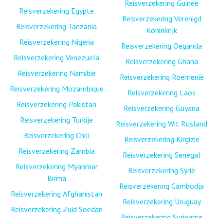
Reisverzekering Guinee
Reisverzekering Egypte
Reisverzekering Verenigd
Reisverzekering Tanzania
Koninkrijk
Reisverzekering Nigeria
Reisverzekering Oeganda
Reisverzekering Venezuela
Reisverzekering Ghana
Reisverzekering Namibië
Reisverzekering Roemenië
Reisverzekering Mozambique
Reisverzekering Laos
Reisverzekering Pakistan
Reisverzekering Guyana
Reisverzekering Turkije
Reisverzekering Wit Rusland
Reisverzekering Chili
Reisverzekering Kirgizië
Reisverzekering Zambia
Reisverzekering Senegal
Reisverzekering Myanmar
Reisverzekering Syrië
Birma
Reisverzekering Cambodja
Reisverzekering Afghanistan
Reisverzekering Uruguay
Reisverzekering Zuid Soedan
Reisverzekering Suriname