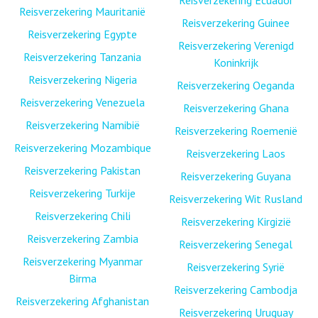
Reisverzekering Ecuador
Reisverzekering Mauritanië
Reisverzekering Guinee
Reisverzekering Egypte
Reisverzekering Verenigd
Reisverzekering Tanzania
Koninkrijk
Reisverzekering Nigeria
Reisverzekering Oeganda
Reisverzekering Venezuela
Reisverzekering Ghana
Reisverzekering Namibië
Reisverzekering Roemenië
Reisverzekering Mozambique
Reisverzekering Laos
Reisverzekering Pakistan
Reisverzekering Guyana
Reisverzekering Turkije
Reisverzekering Wit Rusland
Reisverzekering Chili
Reisverzekering Kirgizië
Reisverzekering Zambia
Reisverzekering Senegal
Reisverzekering Myanmar
Reisverzekering Syrië
Birma
Reisverzekering Cambodja
Reisverzekering Afghanistan
Reisverzekering Uruguay