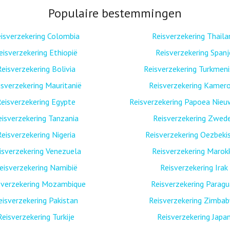
Populaire bestemmingen
isverzekering Colombia
Reisverzekering Thaila
eisverzekering Ethiopië
Reisverzekering Spanj
Reisverzekering Bolivia
Reisverzekering Turkmen
isverzekering Mauritanië
Reisverzekering Kamer
eisverzekering Egypte
Reisverzekering Papoea Nieu
eisverzekering Tanzania
Reisverzekering Zwed
Reisverzekering Nigeria
Reisverzekering Oezbeki
isverzekering Venezuela
Reisverzekering Marok
eisverzekering Namibië
Reisverzekering Irak
sverzekering Mozambique
Reisverzekering Paragu
eisverzekering Pakistan
Reisverzekering Zimba
Reisverzekering Turkije
Reisverzekering Japa