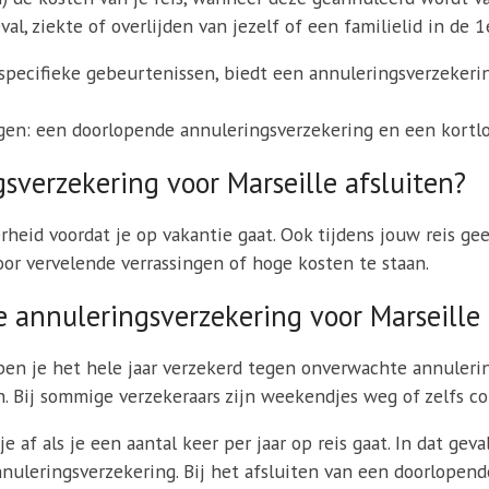
l, ziekte of overlijden van jezelf of een familielid in de 1e
pecifieke gebeurtenissen, biedt een annuleringsverzekering
en: een doorlopende annuleringsverzekering en een kortlo
verzekering voor Marseille afsluiten?
heid voordat je op vakantie gaat. Ook tijdens jouw reis ge
or vervelende verrassingen of hoge kosten te staan.
 annuleringsverzekering voor Marseille
n je het hele jaar verzekerd tegen onverwachte annulering
Bij sommige verzekeraars zijn weekendjes weg of zelfs con
 af als je een aantal keer per jaar op reis gaat. In dat ge
uleringsverzekering. Bij het afsluiten van een doorlopend