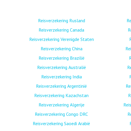
Reisverzekering Rusland
Re
Reisverzekering Canada
R
Reisverzekering Verenigde Staten
Reisverzekering China
Re
Reisverzekering Brazilië
R
Reisverzekering Australië
R
Reisverzekering India
Reisverzekering Argentinië
Re
Reisverzekering Kazachstan
R
Reisverzekering Algerije
Rei
Reisverzekering Congo DRC
R
Reisverzekering Saoedi Arabië