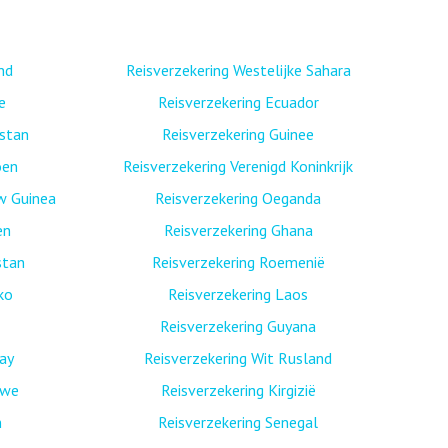
nd
Reisverzekering Westelijke Sahara
e
Reisverzekering Ecuador
istan
Reisverzekering Guinee
oen
Reisverzekering Verenigd Koninkrijk
w Guinea
Reisverzekering Oeganda
en
Reisverzekering Ghana
stan
Reisverzekering Roemenië
ko
Reisverzekering Laos
Reisverzekering Guyana
ay
Reisverzekering Wit Rusland
bwe
Reisverzekering Kirgizië
n
Reisverzekering Senegal