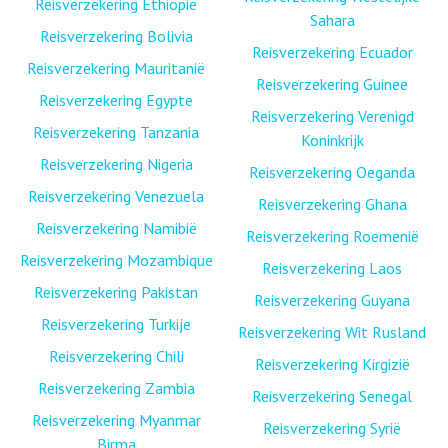
Reisverzekering Ethiopië
Sahara
Reisverzekering Bolivia
Reisverzekering Ecuador
Reisverzekering Mauritanië
Reisverzekering Guinee
Reisverzekering Egypte
Reisverzekering Verenigd
Reisverzekering Tanzania
Koninkrijk
Reisverzekering Nigeria
Reisverzekering Oeganda
Reisverzekering Venezuela
Reisverzekering Ghana
Reisverzekering Namibië
Reisverzekering Roemenië
Reisverzekering Mozambique
Reisverzekering Laos
Reisverzekering Pakistan
Reisverzekering Guyana
Reisverzekering Turkije
Reisverzekering Wit Rusland
Reisverzekering Chili
Reisverzekering Kirgizië
Reisverzekering Zambia
Reisverzekering Senegal
Reisverzekering Myanmar
Reisverzekering Syrië
Birma