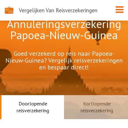
Vergelijken Van Reisverzekeringen
Annuleringsverzekering
Papoea-Nieuw-Guinea
Goed verzekerd op reis naar Papoea-
Nieuw-Guinea? Vergelijk reisverzekeringen
en bespaar direct!
Doorlopende
Kortlopende
reisverzekering
reisverzekering