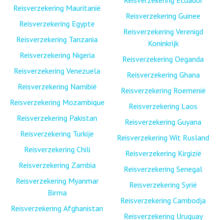
Reisverzekering Ecuador
Reisverzekering Mauritanië
Reisverzekering Guinee
Reisverzekering Egypte
Reisverzekering Verenigd
Reisverzekering Tanzania
Koninkrijk
Reisverzekering Nigeria
Reisverzekering Oeganda
Reisverzekering Venezuela
Reisverzekering Ghana
Reisverzekering Namibië
Reisverzekering Roemenië
Reisverzekering Mozambique
Reisverzekering Laos
Reisverzekering Pakistan
Reisverzekering Guyana
Reisverzekering Turkije
Reisverzekering Wit Rusland
Reisverzekering Chili
Reisverzekering Kirgizië
Reisverzekering Zambia
Reisverzekering Senegal
Reisverzekering Myanmar
Reisverzekering Syrië
Birma
Reisverzekering Cambodja
Reisverzekering Afghanistan
Reisverzekering Uruguay