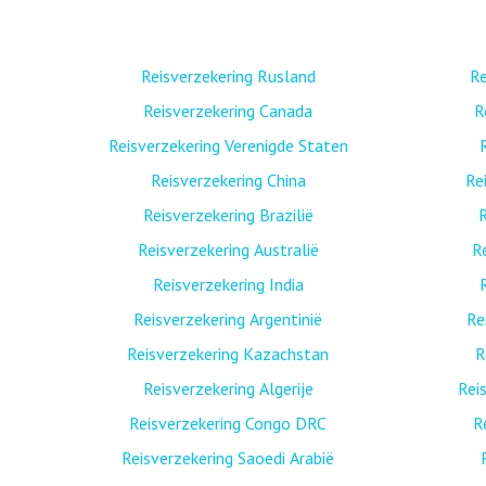
Reisverzekering Rusland
Re
Reisverzekering Canada
R
Reisverzekering Verenigde Staten
Reisverzekering China
Re
Reisverzekering Brazilië
R
Reisverzekering Australië
R
Reisverzekering India
Reisverzekering Argentinië
Re
Reisverzekering Kazachstan
R
Reisverzekering Algerije
Rei
Reisverzekering Congo DRC
R
Reisverzekering Saoedi Arabië