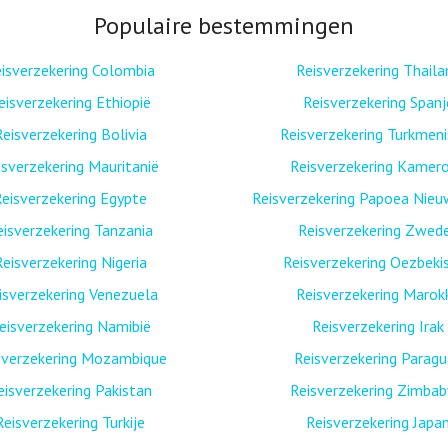
Populaire bestemmingen
isverzekering Colombia
Reisverzekering Thaila
eisverzekering Ethiopië
Reisverzekering Spanj
Reisverzekering Bolivia
Reisverzekering Turkmen
isverzekering Mauritanië
Reisverzekering Kamer
eisverzekering Egypte
Reisverzekering Papoea Nieu
eisverzekering Tanzania
Reisverzekering Zwed
Reisverzekering Nigeria
Reisverzekering Oezbeki
isverzekering Venezuela
Reisverzekering Marok
eisverzekering Namibië
Reisverzekering Irak
sverzekering Mozambique
Reisverzekering Paragu
eisverzekering Pakistan
Reisverzekering Zimba
Reisverzekering Turkije
Reisverzekering Japa