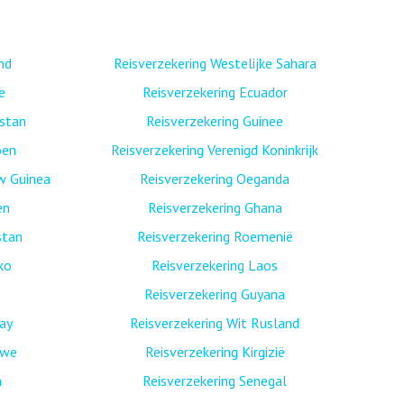
nd
Reisverzekering Westelijke Sahara
e
Reisverzekering Ecuador
istan
Reisverzekering Guinee
oen
Reisverzekering Verenigd Koninkrijk
w Guinea
Reisverzekering Oeganda
en
Reisverzekering Ghana
stan
Reisverzekering Roemenië
ko
Reisverzekering Laos
Reisverzekering Guyana
ay
Reisverzekering Wit Rusland
bwe
Reisverzekering Kirgizië
n
Reisverzekering Senegal