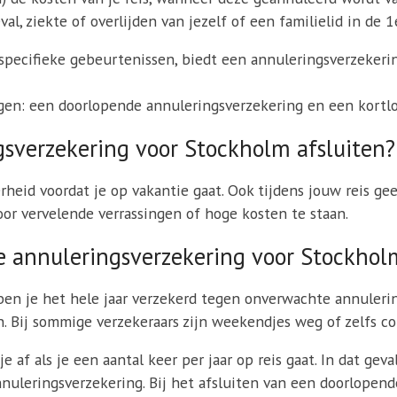
l, ziekte of overlijden van jezelf of een familielid in de 1e
pecifieke gebeurtenissen, biedt een annuleringsverzekering
en: een doorlopende annuleringsverzekering en een kortlo
sverzekering voor Stockholm afsluiten?
heid voordat je op vakantie gaat. Ook tijdens jouw reis ge
or vervelende verrassingen of hoge kosten te staan.
e annuleringsverzekering voor Stockhol
n je het hele jaar verzekerd tegen onverwachte annulering
Bij sommige verzekeraars zijn weekendjes weg of zelfs con
 af als je een aantal keer per jaar op reis gaat. In dat ge
uleringsverzekering. Bij het afsluiten van een doorlopend