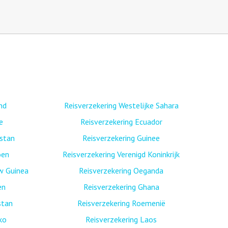
nd
Reisverzekering Westelijke Sahara
e
Reisverzekering Ecuador
istan
Reisverzekering Guinee
oen
Reisverzekering Verenigd Koninkrijk
w Guinea
Reisverzekering Oeganda
en
Reisverzekering Ghana
stan
Reisverzekering Roemenië
ko
Reisverzekering Laos