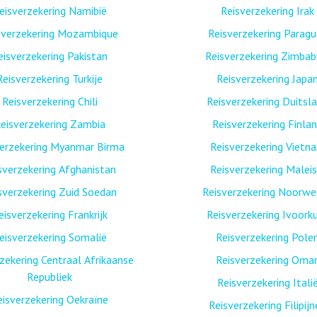
eisverzekering Namibië
Reisverzekering Irak
sverzekering Mozambique
Reisverzekering Paragu
eisverzekering Pakistan
Reisverzekering Zimba
Reisverzekering Turkije
Reisverzekering Japa
Reisverzekering Chili
Reisverzekering Duitsl
eisverzekering Zambia
Reisverzekering Finla
verzekering Myanmar Birma
Reisverzekering Vietn
sverzekering Afghanistan
Reisverzekering Maleis
sverzekering Zuid Soedan
Reisverzekering Noorw
eisverzekering Frankrijk
Reisverzekering Ivoork
eisverzekering Somalië
Reisverzekering Pole
zekering Centraal Afrikaanse
Reisverzekering Oma
Republiek
Reisverzekering Itali
eisverzekering Oekraïne
Reisverzekering Filipij