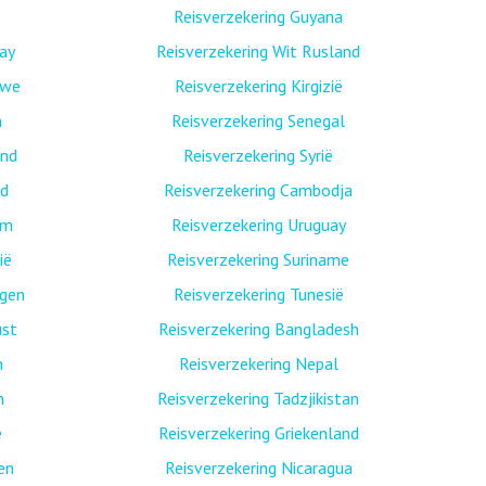
Reisverzekering Guyana
ay
Reisverzekering Wit Rusland
bwe
Reisverzekering Kirgizië
n
Reisverzekering Senegal
and
Reisverzekering Syrië
nd
Reisverzekering Cambodja
am
Reisverzekering Uruguay
ië
Reisverzekering Suriname
egen
Reisverzekering Tunesië
ust
Reisverzekering Bangladesh
n
Reisverzekering Nepal
n
Reisverzekering Tadzjikistan
ë
Reisverzekering Griekenland
nen
Reisverzekering Nicaragua