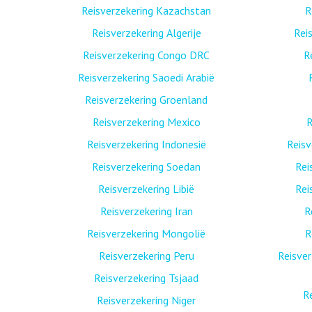
Reisverzekering Kazachstan
R
Reisverzekering Algerije
Rei
Reisverzekering Congo DRC
R
Reisverzekering Saoedi Arabië
Reisverzekering Groenland
Reisverzekering Mexico
R
Reisverzekering Indonesië
Reis
Reisverzekering Soedan
Rei
Reisverzekering Libië
Rei
Reisverzekering Iran
R
Reisverzekering Mongolië
R
Reisverzekering Peru
Reisver
Reisverzekering Tsjaad
R
Reisverzekering Niger