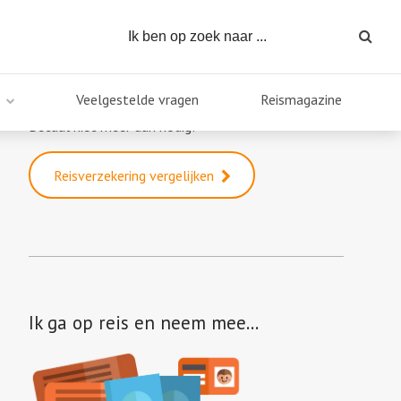
Reisverzekering vergelijken
Veelgestelde vragen
Reismagazine
Direct een goedkope reisverzekering?
Betaal niet meer dan nodig!
Reisverzekering vergelijken
Ik ga op reis en neem mee…