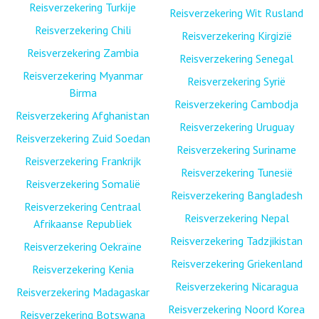
Reisverzekering Turkije
Reisverzekering Wit Rusland
Reisverzekering Chili
Reisverzekering Kirgizië
Reisverzekering Zambia
Reisverzekering Senegal
Reisverzekering Myanmar
Reisverzekering Syrië
Birma
Reisverzekering Cambodja
Reisverzekering Afghanistan
Reisverzekering Uruguay
Reisverzekering Zuid Soedan
Reisverzekering Suriname
Reisverzekering Frankrijk
Reisverzekering Tunesië
Reisverzekering Somalië
Reisverzekering Bangladesh
Reisverzekering Centraal
Reisverzekering Nepal
Afrikaanse Republiek
Reisverzekering Tadzjikistan
Reisverzekering Oekraïne
Reisverzekering Griekenland
Reisverzekering Kenia
Reisverzekering Nicaragua
Reisverzekering Madagaskar
Reisverzekering Noord Korea
Reisverzekering Botswana