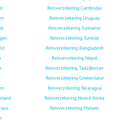
nd
Reisverzekering Cambodja
am
Reisverzekering Uruguay
ië
Reisverzekering Suriname
egen
Reisverzekering Tunesië
ust
Reisverzekering Bangladesh
n
Reisverzekering Nepal
n
Reisverzekering Tadzjikistan
ë
Reisverzekering Griekenland
nen
Reisverzekering Nicaragua
eland
Reisverzekering Noord Korea
Faso
Reisverzekering Malawi
n