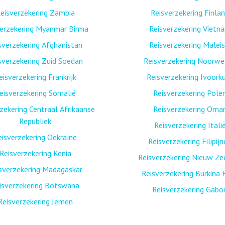
eisverzekering Zambia
Reisverzekering Finla
verzekering Myanmar Birma
Reisverzekering Vietn
sverzekering Afghanistan
Reisverzekering Maleis
sverzekering Zuid Soedan
Reisverzekering Noorw
eisverzekering Frankrijk
Reisverzekering Ivoork
eisverzekering Somalië
Reisverzekering Pole
zekering Centraal Afrikaanse
Reisverzekering Oma
Republiek
Reisverzekering Itali
eisverzekering Oekraïne
Reisverzekering Filipij
Reisverzekering Kenia
Reisverzekering Nieuw Ze
sverzekering Madagaskar
Reisverzekering Burkina 
isverzekering Botswana
Reisverzekering Gabo
Reisverzekering Jemen