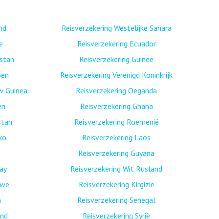
nd
Reisverzekering Westelijke Sahara
e
Reisverzekering Ecuador
istan
Reisverzekering Guinee
oen
Reisverzekering Verenigd Koninkrijk
w Guinea
Reisverzekering Oeganda
en
Reisverzekering Ghana
stan
Reisverzekering Roemenië
ko
Reisverzekering Laos
Reisverzekering Guyana
ay
Reisverzekering Wit Rusland
bwe
Reisverzekering Kirgizië
n
Reisverzekering Senegal
and
Reisverzekering Syrië