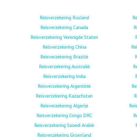
Reisverzekering Rusland
Re
Reisverzekering Canada
R
Reisverzekering Verenigde Staten
Reisverzekering China
Re
Reisverzekering Brazilië
R
Reisverzekering Australië
R
Reisverzekering India
Reisverzekering Argentinië
Re
Reisverzekering Kazachstan
R
Reisverzekering Algerije
Rei
Reisverzekering Congo DRC
R
Reisverzekering Saoedi Arabië
Reisverzekering Groenland