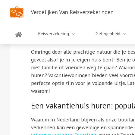
Vergelijken Van Reisverzekeringen
De voordelen van het hur
voor je volgende getawa
Reisverzekering
Gelegenheid
Omringd door alle prachtige natuur die je b
gevoel alsof je in je eigen huis bent! Ben j
met familie of vrienden weg te gaan? Waarom
huren? Vakantiewoningen bieden veel voorzie
perfecte optie zijn voor je volgende uitje. L
waarom!
Een vakantiehuis huren: popul
Waarom in Nederland blijven als onze buurl
verkennen kan een geweldige en spannende erv