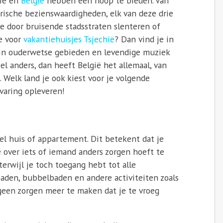
hië en
België
hebben een hoop te bieden. Van
orische bezienswaardigheden, elk van deze drie
 je door bruisende stadsstraten slenteren of
je voor
vakantiehuisjes Tsjechië
? Dan vind je in
in ouderwetse gebieden en levendige muziek
eel anders, dan heeft België het allemaal, van
 Welk land je ook kiest voor je volgende
varing opleveren!
eel huis of appartement. Dit betekent dat je
e over iets of iemand anders zorgen hoeft te
terwijl je toch toegang hebt tot alle
aden, bubbelbaden en andere activiteiten zoals
 geen zorgen meer te maken dat je te vroeg