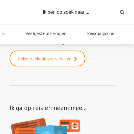
Reisverzekering vergelijken
Veelgestelde vragen
Reismagazine
Direct een goedkope reisverzekering?
Betaal niet meer dan nodig!
Reisverzekering vergelijken
Ik ga op reis en neem mee…