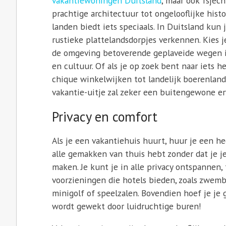
vakantiewoningen Duitsland
, maar ook Tsjec
prachtige architectuur tot ongelooflijke hist
landen biedt iets speciaals. In Duitsland kun
rustieke plattelandsdorpjes verkennen. Kies 
de omgeving betoverende geplaveide wegen 
en cultuur. Of als je op zoek bent naar iets h
chique winkelwijken tot landelijk boerenland.
vakantie-uitje zal zeker een buitengewone er
Privacy en comfort
Als je een vakantiehuis huurt, huur je een h
alle gemakken van thuis hebt zonder dat je j
maken. Je kunt je in alle privacy ontspannen, 
voorzieningen die hotels bieden, zoals zwemb
minigolf of speelzalen. Bovendien hoef je je
wordt gewekt door luidruchtige buren!