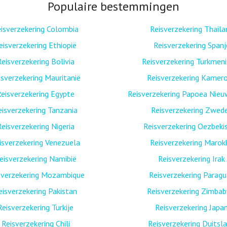
Populaire bestemmingen
isverzekering Colombia
Reisverzekering Thaila
eisverzekering Ethiopië
Reisverzekering Spanj
Reisverzekering Bolivia
Reisverzekering Turkmen
isverzekering Mauritanië
Reisverzekering Kamer
eisverzekering Egypte
Reisverzekering Papoea Nieu
eisverzekering Tanzania
Reisverzekering Zwed
Reisverzekering Nigeria
Reisverzekering Oezbeki
isverzekering Venezuela
Reisverzekering Marok
eisverzekering Namibië
Reisverzekering Irak
sverzekering Mozambique
Reisverzekering Paragu
eisverzekering Pakistan
Reisverzekering Zimba
Reisverzekering Turkije
Reisverzekering Japa
Reisverzekering Chili
Reisverzekering Duitsl