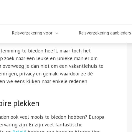
en van een vakantiehuis
y
Reisverzekering voor
Reisverzekering aanbieders
estemming te bieden heeft, maar toch het
e op zoek naar een leuke en unieke manier om
 overweeg je dan niet om een vakantiehuis te
ningen, privacy en gemak, waardoor ze dé
aten we eens kijken naar enkele redenen
aire plekken
anden ook veel moois te bieden hebben? Europa
aring zijn. Er zijn veel fantastische