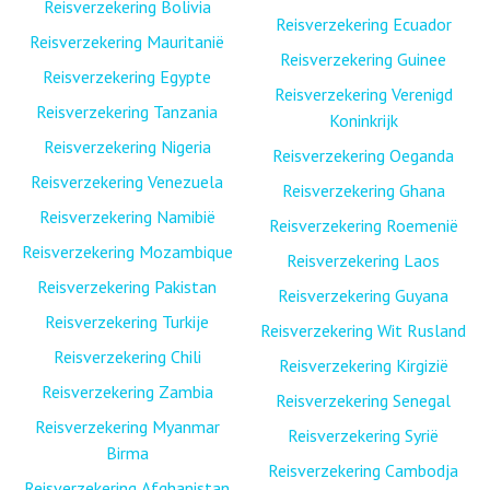
Reisverzekering Bolivia
Reisverzekering Ecuador
Reisverzekering Mauritanië
Reisverzekering Guinee
Reisverzekering Egypte
Reisverzekering Verenigd
Reisverzekering Tanzania
Koninkrijk
Reisverzekering Nigeria
Reisverzekering Oeganda
Reisverzekering Venezuela
Reisverzekering Ghana
Reisverzekering Namibië
Reisverzekering Roemenië
Reisverzekering Mozambique
Reisverzekering Laos
Reisverzekering Pakistan
Reisverzekering Guyana
Reisverzekering Turkije
Reisverzekering Wit Rusland
Reisverzekering Chili
Reisverzekering Kirgizië
Reisverzekering Zambia
Reisverzekering Senegal
Reisverzekering Myanmar
Reisverzekering Syrië
Birma
Reisverzekering Cambodja
Reisverzekering Afghanistan