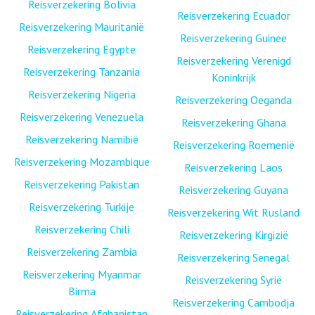
Reisverzekering Bolivia
Reisverzekering Ecuador
Reisverzekering Mauritanië
Reisverzekering Guinee
Reisverzekering Egypte
Reisverzekering Verenigd
Reisverzekering Tanzania
Koninkrijk
Reisverzekering Nigeria
Reisverzekering Oeganda
Reisverzekering Venezuela
Reisverzekering Ghana
Reisverzekering Namibië
Reisverzekering Roemenië
Reisverzekering Mozambique
Reisverzekering Laos
Reisverzekering Pakistan
Reisverzekering Guyana
Reisverzekering Turkije
Reisverzekering Wit Rusland
Reisverzekering Chili
Reisverzekering Kirgizië
Reisverzekering Zambia
Reisverzekering Senegal
Reisverzekering Myanmar
Reisverzekering Syrië
Birma
Reisverzekering Cambodja
Reisverzekering Afghanistan