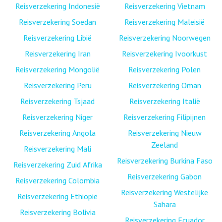
Reisverzekering Indonesië
Reisverzekering Vietnam
Reisverzekering Soedan
Reisverzekering Maleisië
Reisverzekering Libië
Reisverzekering Noorwegen
Reisverzekering Iran
Reisverzekering Ivoorkust
Reisverzekering Mongolië
Reisverzekering Polen
Reisverzekering Peru
Reisverzekering Oman
Reisverzekering Tsjaad
Reisverzekering Italië
Reisverzekering Niger
Reisverzekering Filipijnen
Reisverzekering Angola
Reisverzekering Nieuw
Zeeland
Reisverzekering Mali
Reisverzekering Burkina Faso
Reisverzekering Zuid Afrika
Reisverzekering Gabon
Reisverzekering Colombia
Reisverzekering Westelijke
Reisverzekering Ethiopië
Sahara
Reisverzekering Bolivia
Reisverzekering Ecuador