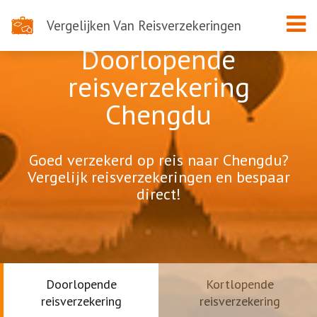
Vergelijken Van Reisverzekeringen
Doorlopende
reisverzekering
Chengdu
Goed verzekerd op reis naar Chengdu?
Vergelijk reisverzekeringen en bespaar
direct!
Doorlopende
Kortlopende
reisverzekering
reisverzekering