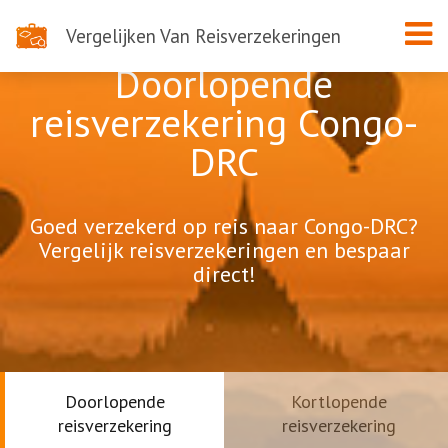
Vergelijken Van Reisverzekeringen
Doorlopende
reisverzekering Congo-
DRC
Goed verzekerd op reis naar Congo-DRC?
Vergelijk reisverzekeringen en bespaar
direct!
Doorlopende
Kortlopende
reisverzekering
reisverzekering