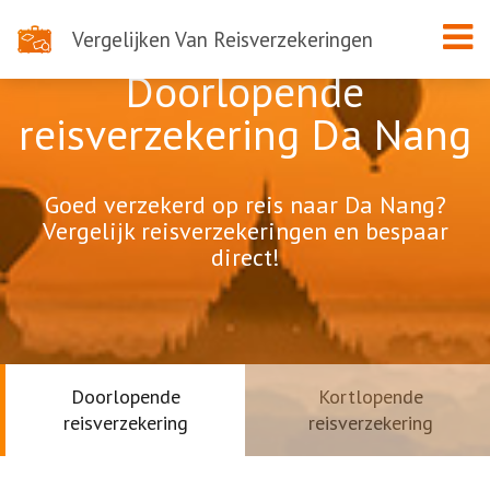
Vergelijken Van Reisverzekeringen
Doorlopende
reisverzekering Da Nang
Goed verzekerd op reis naar Da Nang?
Vergelijk reisverzekeringen en bespaar
direct!
Doorlopende
Kortlopende
reisverzekering
reisverzekering