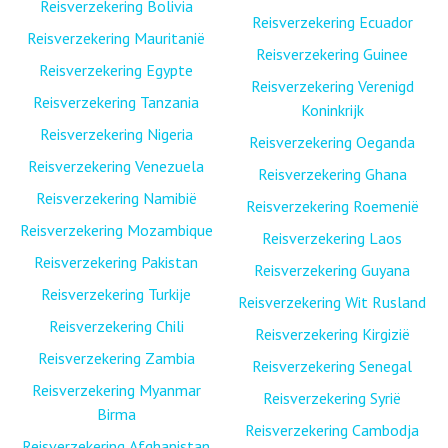
Reisverzekering Bolivia
Reisverzekering Ecuador
Reisverzekering Mauritanië
Reisverzekering Guinee
Reisverzekering Egypte
Reisverzekering Verenigd
Reisverzekering Tanzania
Koninkrijk
Reisverzekering Nigeria
Reisverzekering Oeganda
Reisverzekering Venezuela
Reisverzekering Ghana
Reisverzekering Namibië
Reisverzekering Roemenië
Reisverzekering Mozambique
Reisverzekering Laos
Reisverzekering Pakistan
Reisverzekering Guyana
Reisverzekering Turkije
Reisverzekering Wit Rusland
Reisverzekering Chili
Reisverzekering Kirgizië
Reisverzekering Zambia
Reisverzekering Senegal
Reisverzekering Myanmar
Reisverzekering Syrië
Birma
Reisverzekering Cambodja
Reisverzekering Afghanistan