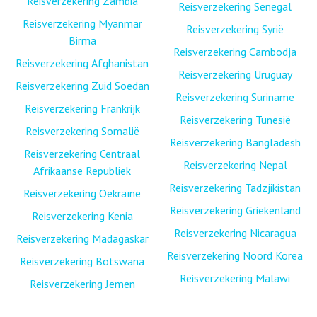
Reisverzekering Zambia
Reisverzekering Senegal
Reisverzekering Myanmar
Reisverzekering Syrië
Birma
Reisverzekering Cambodja
Reisverzekering Afghanistan
Reisverzekering Uruguay
Reisverzekering Zuid Soedan
Reisverzekering Suriname
Reisverzekering Frankrijk
Reisverzekering Tunesië
Reisverzekering Somalië
Reisverzekering Bangladesh
Reisverzekering Centraal
Reisverzekering Nepal
Afrikaanse Republiek
Reisverzekering Tadzjikistan
Reisverzekering Oekraïne
Reisverzekering Griekenland
Reisverzekering Kenia
Reisverzekering Nicaragua
Reisverzekering Madagaskar
Reisverzekering Noord Korea
Reisverzekering Botswana
Reisverzekering Malawi
Reisverzekering Jemen