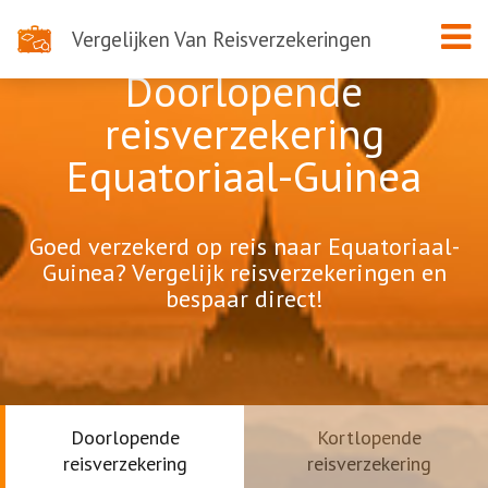
Vergelijken Van Reisverzekeringen
Doorlopende
reisverzekering
Equatoriaal-Guinea
Goed verzekerd op reis naar Equatoriaal-
Guinea? Vergelijk reisverzekeringen en
bespaar direct!
Doorlopende
Kortlopende
reisverzekering
reisverzekering