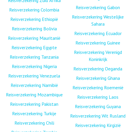
Reisverzekering Zuid Afrika
Reisverzekering Gabon
Reisverzekering Colombia
Reisverzekering Westelijke
Reisverzekering Ethiopië
Sahara
Reisverzekering Bolivia
Reisverzekering Ecuador
Reisverzekering Mauritanië
Reisverzekering Guinee
Reisverzekering Egypte
Reisverzekering Verenigd
Reisverzekering Tanzania
Koninkrijk
Reisverzekering Nigeria
Reisverzekering Oeganda
Reisverzekering Venezuela
Reisverzekering Ghana
Reisverzekering Namibië
Reisverzekering Roemenië
Reisverzekering Mozambique
Reisverzekering Laos
Reisverzekering Pakistan
Reisverzekering Guyana
Reisverzekering Turkije
Reisverzekering Wit Rusland
Reisverzekering Chili
Reisverzekering Kirgizië