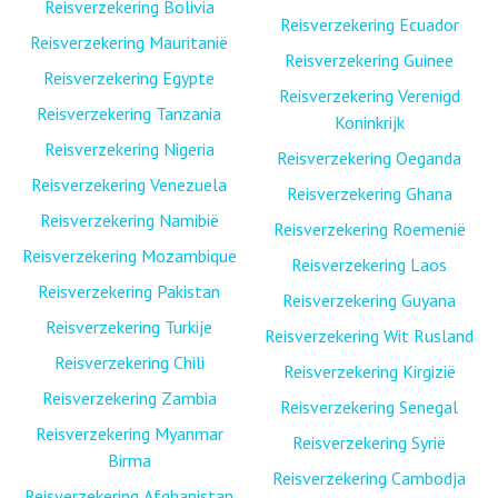
Reisverzekering Bolivia
Reisverzekering Ecuador
Reisverzekering Mauritanië
Reisverzekering Guinee
Reisverzekering Egypte
Reisverzekering Verenigd
Reisverzekering Tanzania
Koninkrijk
Reisverzekering Nigeria
Reisverzekering Oeganda
Reisverzekering Venezuela
Reisverzekering Ghana
Reisverzekering Namibië
Reisverzekering Roemenië
Reisverzekering Mozambique
Reisverzekering Laos
Reisverzekering Pakistan
Reisverzekering Guyana
Reisverzekering Turkije
Reisverzekering Wit Rusland
Reisverzekering Chili
Reisverzekering Kirgizië
Reisverzekering Zambia
Reisverzekering Senegal
Reisverzekering Myanmar
Reisverzekering Syrië
Birma
Reisverzekering Cambodja
Reisverzekering Afghanistan