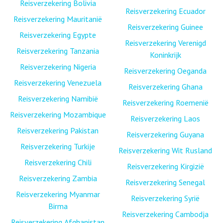
Reisverzekering Bolivia
Reisverzekering Ecuador
Reisverzekering Mauritanië
Reisverzekering Guinee
Reisverzekering Egypte
Reisverzekering Verenigd
Reisverzekering Tanzania
Koninkrijk
Reisverzekering Nigeria
Reisverzekering Oeganda
Reisverzekering Venezuela
Reisverzekering Ghana
Reisverzekering Namibië
Reisverzekering Roemenië
Reisverzekering Mozambique
Reisverzekering Laos
Reisverzekering Pakistan
Reisverzekering Guyana
Reisverzekering Turkije
Reisverzekering Wit Rusland
Reisverzekering Chili
Reisverzekering Kirgizië
Reisverzekering Zambia
Reisverzekering Senegal
Reisverzekering Myanmar
Reisverzekering Syrië
Birma
Reisverzekering Cambodja
Reisverzekering Afghanistan