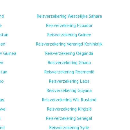
nd
Reisverzekering Westelijke Sahara
e
Reisverzekering Ecuador
istan
Reisverzekering Guinee
oen
Reisverzekering Verenigd Koninkrijk
w Guinea
Reisverzekering Oeganda
en
Reisverzekering Ghana
stan
Reisverzekering Roemenië
ko
Reisverzekering Laos
Reisverzekering Guyana
ay
Reisverzekering Wit Rusland
bwe
Reisverzekering Kirgizië
n
Reisverzekering Senegal
and
Reisverzekering Syrië