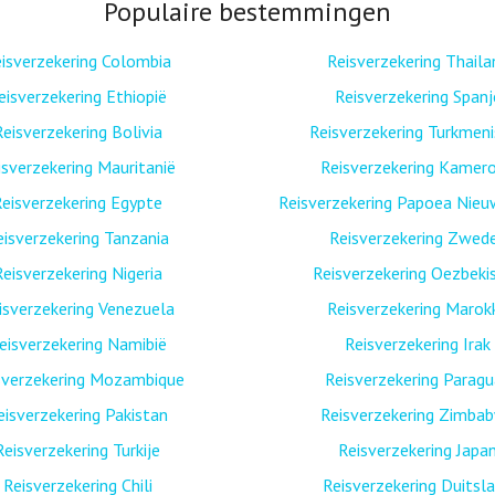
Populaire bestemmingen
isverzekering Colombia
Reisverzekering Thaila
eisverzekering Ethiopië
Reisverzekering Spanj
Reisverzekering Bolivia
Reisverzekering Turkmen
isverzekering Mauritanië
Reisverzekering Kamer
eisverzekering Egypte
Reisverzekering Papoea Nieu
eisverzekering Tanzania
Reisverzekering Zwed
Reisverzekering Nigeria
Reisverzekering Oezbeki
isverzekering Venezuela
Reisverzekering Marok
eisverzekering Namibië
Reisverzekering Irak
sverzekering Mozambique
Reisverzekering Paragu
eisverzekering Pakistan
Reisverzekering Zimba
Reisverzekering Turkije
Reisverzekering Japa
Reisverzekering Chili
Reisverzekering Duitsl