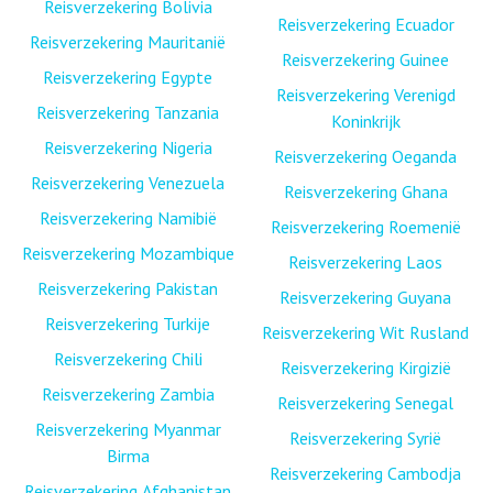
Reisverzekering Bolivia
Reisverzekering Ecuador
Reisverzekering Mauritanië
Reisverzekering Guinee
Reisverzekering Egypte
Reisverzekering Verenigd
Reisverzekering Tanzania
Koninkrijk
Reisverzekering Nigeria
Reisverzekering Oeganda
Reisverzekering Venezuela
Reisverzekering Ghana
Reisverzekering Namibië
Reisverzekering Roemenië
Reisverzekering Mozambique
Reisverzekering Laos
Reisverzekering Pakistan
Reisverzekering Guyana
Reisverzekering Turkije
Reisverzekering Wit Rusland
Reisverzekering Chili
Reisverzekering Kirgizië
Reisverzekering Zambia
Reisverzekering Senegal
Reisverzekering Myanmar
Reisverzekering Syrië
Birma
Reisverzekering Cambodja
Reisverzekering Afghanistan