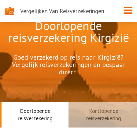
Vergelijken Van Reisverzekeringen
Doorlopende
reisverzekering Kirgizië
Goed verzekerd op reis naar Kirgizië?
Vergelijk reisverzekeringen en bespaar
direct!
Doorlopende
Kortlopende
reisverzekering
reisverzekering