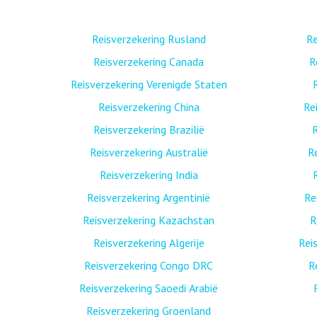
Reisverzekering Rusland
Re
Reisverzekering Canada
R
Reisverzekering Verenigde Staten
Reisverzekering China
Re
Reisverzekering Brazilië
R
Reisverzekering Australië
R
Reisverzekering India
Reisverzekering Argentinië
Re
Reisverzekering Kazachstan
R
Reisverzekering Algerije
Rei
Reisverzekering Congo DRC
R
Reisverzekering Saoedi Arabië
Reisverzekering Groenland