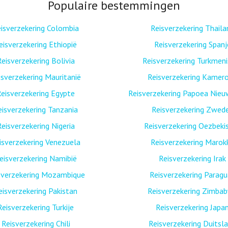
Populaire bestemmingen
isverzekering Colombia
Reisverzekering Thaila
eisverzekering Ethiopië
Reisverzekering Spanj
Reisverzekering Bolivia
Reisverzekering Turkmen
isverzekering Mauritanië
Reisverzekering Kamer
eisverzekering Egypte
Reisverzekering Papoea Nieu
eisverzekering Tanzania
Reisverzekering Zwed
Reisverzekering Nigeria
Reisverzekering Oezbeki
isverzekering Venezuela
Reisverzekering Marok
eisverzekering Namibië
Reisverzekering Irak
sverzekering Mozambique
Reisverzekering Paragu
eisverzekering Pakistan
Reisverzekering Zimba
Reisverzekering Turkije
Reisverzekering Japa
Reisverzekering Chili
Reisverzekering Duitsl