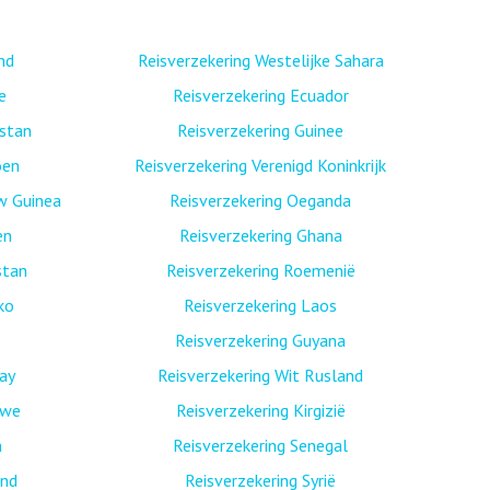
nd
Reisverzekering Westelijke Sahara
e
Reisverzekering Ecuador
istan
Reisverzekering Guinee
oen
Reisverzekering Verenigd Koninkrijk
w Guinea
Reisverzekering Oeganda
en
Reisverzekering Ghana
stan
Reisverzekering Roemenië
ko
Reisverzekering Laos
Reisverzekering Guyana
ay
Reisverzekering Wit Rusland
bwe
Reisverzekering Kirgizië
n
Reisverzekering Senegal
and
Reisverzekering Syrië