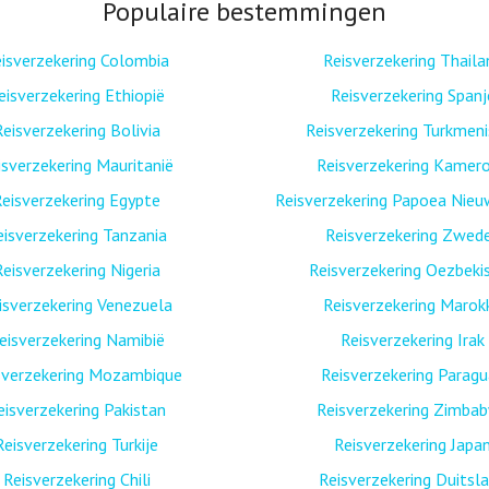
Populaire bestemmingen
isverzekering Colombia
Reisverzekering Thaila
eisverzekering Ethiopië
Reisverzekering Spanj
Reisverzekering Bolivia
Reisverzekering Turkmen
isverzekering Mauritanië
Reisverzekering Kamer
eisverzekering Egypte
Reisverzekering Papoea Nieu
eisverzekering Tanzania
Reisverzekering Zwed
Reisverzekering Nigeria
Reisverzekering Oezbeki
isverzekering Venezuela
Reisverzekering Marok
eisverzekering Namibië
Reisverzekering Irak
sverzekering Mozambique
Reisverzekering Paragu
eisverzekering Pakistan
Reisverzekering Zimba
Reisverzekering Turkije
Reisverzekering Japa
Reisverzekering Chili
Reisverzekering Duitsl