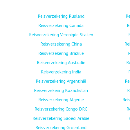
Reisverzekering Rusland
Re
Reisverzekering Canada
R
Reisverzekering Verenigde Staten
Reisverzekering China
Re
Reisverzekering Brazilië
R
Reisverzekering Australië
R
Reisverzekering India
Reisverzekering Argentinië
Re
Reisverzekering Kazachstan
R
Reisverzekering Algerije
Rei
Reisverzekering Congo DRC
R
Reisverzekering Saoedi Arabië
Reisverzekering Groenland