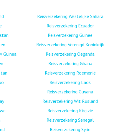
nd
Reisverzekering Westelijke Sahara
e
Reisverzekering Ecuador
istan
Reisverzekering Guinee
oen
Reisverzekering Verenigd Koninkrijk
w Guinea
Reisverzekering Oeganda
en
Reisverzekering Ghana
stan
Reisverzekering Roemenië
ko
Reisverzekering Laos
Reisverzekering Guyana
ay
Reisverzekering Wit Rusland
bwe
Reisverzekering Kirgizië
n
Reisverzekering Senegal
and
Reisverzekering Syrië