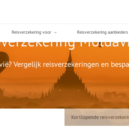
Reisverzekering voor
Reisverzekering aanbieders
sverzekering Moldav
ië? Vergelijk reisverzekeringen en bespa
Kortlopende reisverzekeri