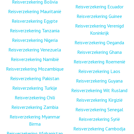
Reisverzekering Bolivia
Reisverzekering Ecuador
Reisverzekering Mauritanië
Reisverzekering Guinee
Reisverzekering Egypte
Reisverzekering Verenigd
Reisverzekering Tanzania
Koninkrijk
Reisverzekering Nigeria
Reisverzekering Oeganda
Reisverzekering Venezuela
Reisverzekering Ghana
Reisverzekering Namibië
Reisverzekering Roemenië
Reisverzekering Mozambique
Reisverzekering Laos
Reisverzekering Pakistan
Reisverzekering Guyana
Reisverzekering Turkije
Reisverzekering Wit Rusland
Reisverzekering Chili
Reisverzekering Kirgizië
Reisverzekering Zambia
Reisverzekering Senegal
Reisverzekering Myanmar
Reisverzekering Syrië
Birma
Reisverzekering Cambodja
Reisverzekering Afghanistan