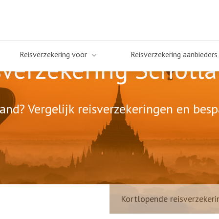
Reisverzekering voor
Reisverzekering aanbieders
verzekering Schotl
and? Vergelijk reisverzekeringen en besp
Kortlopende reisverzekeri