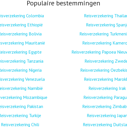
Populaire bestemmingen
isverzekering Colombia
Reisverzekering Thaila
eisverzekering Ethiopië
Reisverzekering Spanj
Reisverzekering Bolivia
Reisverzekering Turkmen
isverzekering Mauritanië
Reisverzekering Kamer
eisverzekering Egypte
Reisverzekering Papoea Nieu
eisverzekering Tanzania
Reisverzekering Zwed
Reisverzekering Nigeria
Reisverzekering Oezbeki
isverzekering Venezuela
Reisverzekering Marok
eisverzekering Namibië
Reisverzekering Irak
sverzekering Mozambique
Reisverzekering Paragu
eisverzekering Pakistan
Reisverzekering Zimba
Reisverzekering Turkije
Reisverzekering Japa
Reisverzekering Chili
Reisverzekering Duitsl