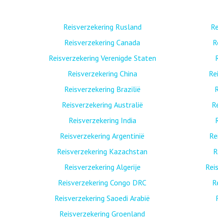
Reisverzekering Rusland
Re
Reisverzekering Canada
R
Reisverzekering Verenigde Staten
Reisverzekering China
Re
Reisverzekering Brazilië
R
Reisverzekering Australië
R
Reisverzekering India
Reisverzekering Argentinië
Re
Reisverzekering Kazachstan
R
Reisverzekering Algerije
Rei
Reisverzekering Congo DRC
R
Reisverzekering Saoedi Arabië
Reisverzekering Groenland