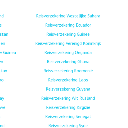
nd
Reisverzekering Westelijke Sahara
e
Reisverzekering Ecuador
istan
Reisverzekering Guinee
oen
Reisverzekering Verenigd Koninkrijk
w Guinea
Reisverzekering Oeganda
en
Reisverzekering Ghana
stan
Reisverzekering Roemenië
ko
Reisverzekering Laos
Reisverzekering Guyana
ay
Reisverzekering Wit Rusland
bwe
Reisverzekering Kirgizië
n
Reisverzekering Senegal
and
Reisverzekering Syrië