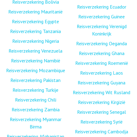
Reisverzekering Bolivia
Reisverzekering Ecuador
Reisverzekering Mauritanië
Reisverzekering Guinee
Reisverzekering Egypte
Reisverzekering Verenigd
Reisverzekering Tanzania
Koninkrijk
Reisverzekering Nigeria
Reisverzekering Oeganda
Reisverzekering Venezuela
Reisverzekering Ghana
Reisverzekering Namibië
Reisverzekering Roemenië
Reisverzekering Mozambique
Reisverzekering Laos
Reisverzekering Pakistan
Reisverzekering Guyana
Reisverzekering Turkije
Reisverzekering Wit Rusland
Reisverzekering Chili
Reisverzekering Kirgizië
Reisverzekering Zambia
Reisverzekering Senegal
Reisverzekering Myanmar
Reisverzekering Syrië
Birma
Reisverzekering Cambodja
Reisverzekering Afghanistan