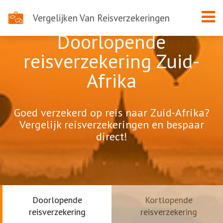
Vergelijken Van Reisverzekeringen
Doorlopende
reisverzekering Zuid-
Afrika
Goed verzekerd op reis naar Zuid-Afrika?
Vergelijk reisverzekeringen en bespaar
direct!
Doorlopende
Kortlopende
reisverzekering
reisverzekering