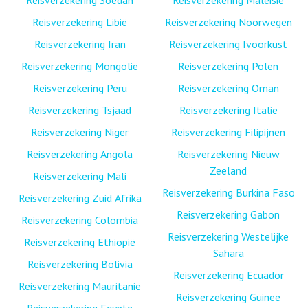
Reisverzekering Libië
Reisverzekering Noorwegen
Reisverzekering Iran
Reisverzekering Ivoorkust
Reisverzekering Mongolië
Reisverzekering Polen
Reisverzekering Peru
Reisverzekering Oman
Reisverzekering Tsjaad
Reisverzekering Italië
Reisverzekering Niger
Reisverzekering Filipijnen
Reisverzekering Angola
Reisverzekering Nieuw
Zeeland
Reisverzekering Mali
Reisverzekering Burkina Faso
Reisverzekering Zuid Afrika
Reisverzekering Gabon
Reisverzekering Colombia
Reisverzekering Westelijke
Reisverzekering Ethiopië
Sahara
Reisverzekering Bolivia
Reisverzekering Ecuador
Reisverzekering Mauritanië
Reisverzekering Guinee
Reisverzekering Egypte