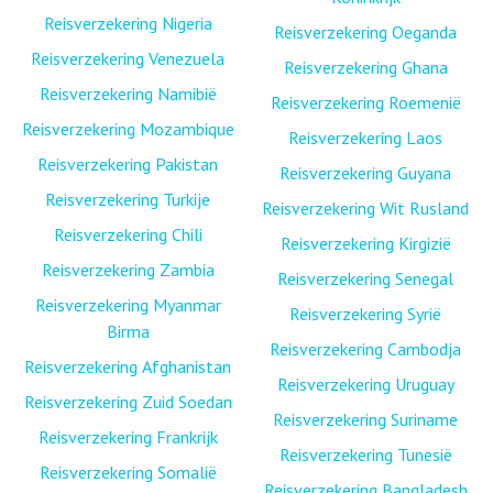
Reisverzekering Nigeria
Reisverzekering Oeganda
Reisverzekering Venezuela
Reisverzekering Ghana
Reisverzekering Namibië
Reisverzekering Roemenië
Reisverzekering Mozambique
Reisverzekering Laos
Reisverzekering Pakistan
Reisverzekering Guyana
Reisverzekering Turkije
Reisverzekering Wit Rusland
Reisverzekering Chili
Reisverzekering Kirgizië
Reisverzekering Zambia
Reisverzekering Senegal
Reisverzekering Myanmar
Reisverzekering Syrië
Birma
Reisverzekering Cambodja
Reisverzekering Afghanistan
Reisverzekering Uruguay
Reisverzekering Zuid Soedan
Reisverzekering Suriname
Reisverzekering Frankrijk
Reisverzekering Tunesië
Reisverzekering Somalië
Reisverzekering Bangladesh