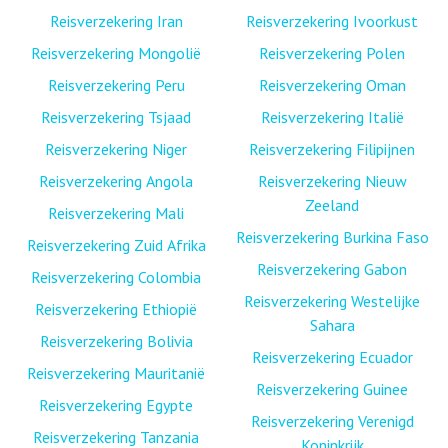
Reisverzekering Iran
Reisverzekering Ivoorkust
Reisverzekering Mongolië
Reisverzekering Polen
Reisverzekering Peru
Reisverzekering Oman
Reisverzekering Tsjaad
Reisverzekering Italië
Reisverzekering Niger
Reisverzekering Filipijnen
Reisverzekering Angola
Reisverzekering Nieuw
Zeeland
Reisverzekering Mali
Reisverzekering Burkina Faso
Reisverzekering Zuid Afrika
Reisverzekering Gabon
Reisverzekering Colombia
Reisverzekering Westelijke
Reisverzekering Ethiopië
Sahara
Reisverzekering Bolivia
Reisverzekering Ecuador
Reisverzekering Mauritanië
Reisverzekering Guinee
Reisverzekering Egypte
Reisverzekering Verenigd
Reisverzekering Tanzania
Koninkrijk