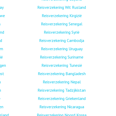
ay
Reisverzekering Wit Rusland
bwe
Reisverzekering Kirgizië
n
Reisverzekering Senegal
and
Reisverzekering Syrië
nd
Reisverzekering Cambodja
am
Reisverzekering Uruguay
ië
Reisverzekering Suriname
egen
Reisverzekering Tunesië
ust
Reisverzekering Bangladesh
n
Reisverzekering Nepal
n
Reisverzekering Tadzjikistan
ë
Reisverzekering Griekenland
nen
Reisverzekering Nicaragua
eland
Reisverzekering Noord Korea