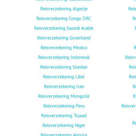
Reisverzekering Algerije
Rei
Reisverzekering Congo DRC
R
Reisverzekering Saoedi Arabië
Reisverzekering Groenland
Reisverzekering Mexico
R
Reisverzekering Indonesië
Reis
Reisverzekering Soedan
Rei
Reisverzekering Libië
Rei
Reisverzekering Iran
R
Reisverzekering Mongolië
R
Reisverzekering Peru
Reisver
Reisverzekering Tsjaad
R
Reisverzekering Niger
Reisverzekering Angola