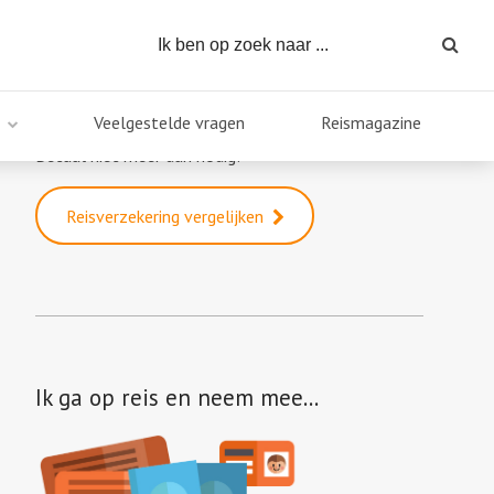
Reisverzekering vergelijken
Veelgestelde vragen
Reismagazine
Direct een goedkope reisverzekering?
Betaal niet meer dan nodig!
Reisverzekering vergelijken
Ik ga op reis en neem mee…