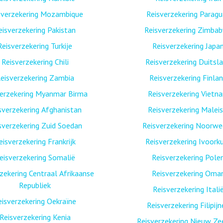
sverzekering Mozambique
Reisverzekering Paragu
eisverzekering Pakistan
Reisverzekering Zimba
Reisverzekering Turkije
Reisverzekering Japa
Reisverzekering Chili
Reisverzekering Duitsl
eisverzekering Zambia
Reisverzekering Finla
verzekering Myanmar Birma
Reisverzekering Vietn
sverzekering Afghanistan
Reisverzekering Maleis
sverzekering Zuid Soedan
Reisverzekering Noorw
eisverzekering Frankrijk
Reisverzekering Ivoork
eisverzekering Somalië
Reisverzekering Pole
zekering Centraal Afrikaanse
Reisverzekering Oma
Republiek
Reisverzekering Itali
eisverzekering Oekraïne
Reisverzekering Filipij
Reisverzekering Kenia
Reisverzekering Nieuw Ze