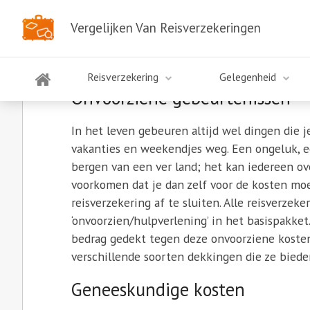
Vergelijken Van Reisverzekeringen
Waarom moet ik een reisv
Reisverzekering
Gelegenheid
Onvoorziene gebeurtenissen
In het leven gebeuren altijd wel dingen die je
vakanties en weekendjes weg. Een ongeluk, 
bergen van een ver land; het kan iedereen o
voorkomen dat je dan zelf voor de kosten mo
reisverzekering af te sluiten. Alle reisverze
‘onvoorzien/hulpverlening’ in het basispakke
bedrag gedekt tegen deze onvoorziene kosten.
verschillende soorten dekkingen die ze biede
Geneeskundige kosten