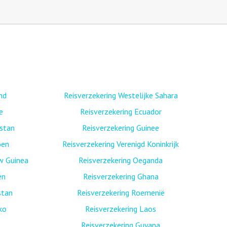
nd
Reisverzekering Westelijke Sahara
e
Reisverzekering Ecuador
istan
Reisverzekering Guinee
oen
Reisverzekering Verenigd Koninkrijk
w Guinea
Reisverzekering Oeganda
en
Reisverzekering Ghana
stan
Reisverzekering Roemenië
ko
Reisverzekering Laos
Reisverzekering Guyana