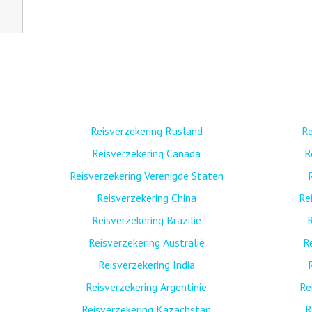
Reisverzekering Rusland
Re
Reisverzekering Canada
R
Reisverzekering Verenigde Staten
Reisverzekering China
Re
Reisverzekering Brazilië
R
Reisverzekering Australië
R
Reisverzekering India
Reisverzekering Argentinië
Re
Reisverzekering Kazachstan
R