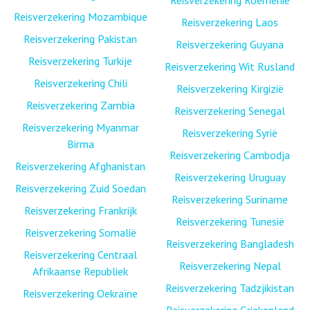
Reisverzekering Roemenië
Reisverzekering Mozambique
Reisverzekering Laos
Reisverzekering Pakistan
Reisverzekering Guyana
Reisverzekering Turkije
Reisverzekering Wit Rusland
Reisverzekering Chili
Reisverzekering Kirgizië
Reisverzekering Zambia
Reisverzekering Senegal
Reisverzekering Myanmar
Reisverzekering Syrië
Birma
Reisverzekering Cambodja
Reisverzekering Afghanistan
Reisverzekering Uruguay
Reisverzekering Zuid Soedan
Reisverzekering Suriname
Reisverzekering Frankrijk
Reisverzekering Tunesië
Reisverzekering Somalië
Reisverzekering Bangladesh
Reisverzekering Centraal
Reisverzekering Nepal
Afrikaanse Republiek
Reisverzekering Tadzjikistan
Reisverzekering Oekraïne