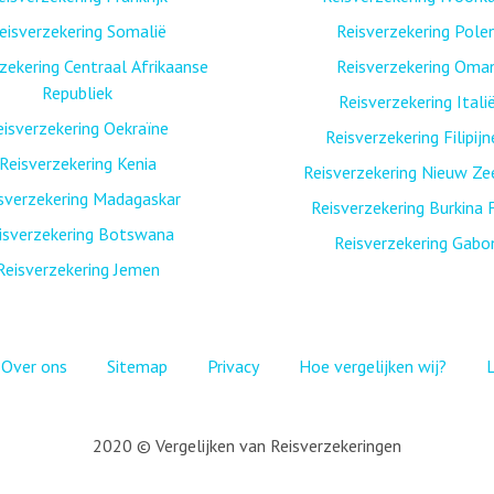
eisverzekering Somalië
Reisverzekering Pole
zekering Centraal Afrikaanse
Reisverzekering Oma
Republiek
Reisverzekering Itali
eisverzekering Oekraïne
Reisverzekering Filipij
Reisverzekering Kenia
Reisverzekering Nieuw Ze
sverzekering Madagaskar
Reisverzekering Burkina 
isverzekering Botswana
Reisverzekering Gabo
Reisverzekering Jemen
Over ons
Sitemap
Privacy
Hoe vergelijken wij?
2020 © Vergelijken van Reisverzekeringen