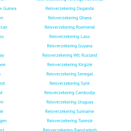
w Guinea
Reisverzekering Oeganda
en
Reisverzekering Ghana
stan
Reisverzekering Roemenië
ko
Reisverzekering Laos
Reisverzekering Guyana
ay
Reisverzekering Wit Rusland
bwe
Reisverzekering Kirgizië
n
Reisverzekering Senegal
and
Reisverzekering Syrië
nd
Reisverzekering Cambodja
am
Reisverzekering Uruguay
ië
Reisverzekering Suriname
egen
Reisverzekering Tunesië
ust
Reisverzekering Bangladesh