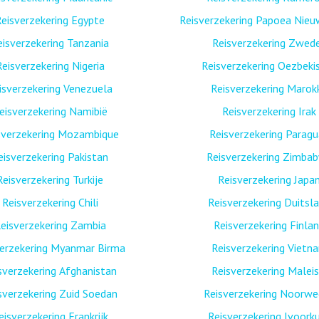
eisverzekering Egypte
Reisverzekering Papoea Nieu
eisverzekering Tanzania
Reisverzekering Zwed
Reisverzekering Nigeria
Reisverzekering Oezbeki
isverzekering Venezuela
Reisverzekering Marok
eisverzekering Namibië
Reisverzekering Irak
sverzekering Mozambique
Reisverzekering Paragu
eisverzekering Pakistan
Reisverzekering Zimba
Reisverzekering Turkije
Reisverzekering Japa
Reisverzekering Chili
Reisverzekering Duitsl
eisverzekering Zambia
Reisverzekering Finla
verzekering Myanmar Birma
Reisverzekering Vietn
sverzekering Afghanistan
Reisverzekering Maleis
sverzekering Zuid Soedan
Reisverzekering Noorw
eisverzekering Frankrijk
Reisverzekering Ivoork