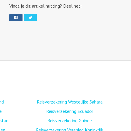
Vindt je dit artikel nutting? Deel het:
nd
Reisverzekering Westelijke Sahara
e
Reisverzekering Ecuador
istan
Reisverzekering Guinee
oen
Reisverzekering Verenigd Koninkrijk