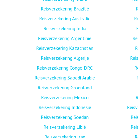
Reisverzekering Brazilië
R
Reisverzekering Australië
R
Reisverzekering India
Reisverzekering Argentinië
Re
Reisverzekering Kazachstan
R
Reisverzekering Algerije
Rei
Reisverzekering Congo DRC
R
Reisverzekering Saoedi Arabië
Reisverzekering Groenland
Reisverzekering Mexico
R
Reisverzekering Indonesië
Reis
Reisverzekering Soedan
Rei
Reisverzekering Libië
Rei
Reisverzekering Iran
R