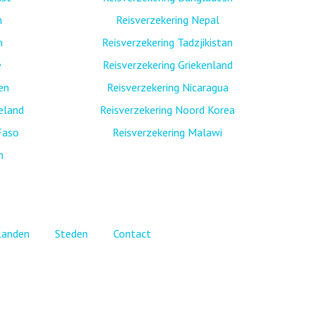
n
Reisverzekering Nepal
n
Reisverzekering Tadzjikistan
ë
Reisverzekering Griekenland
nen
Reisverzekering Nicaragua
eland
Reisverzekering Noord Korea
Faso
Reisverzekering Malawi
n
Landen
Steden
Contact