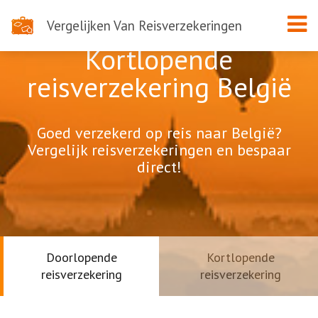
Vergelijken Van Reisverzekeringen
Kortlopende
reisverzekering België
Goed verzekerd op reis naar België?
Vergelijk reisverzekeringen en bespaar
direct!
Doorlopende
Kortlopende
reisverzekering
reisverzekering