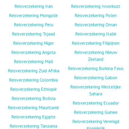
Reisverzekering Iran
Reisverzekering Ivoorkust
Reisverzekering Mongolië
Reisverzekering Polen
Reisverzekering Peru
Reisverzekering Oman
Reisverzekering Tsjaad
Reisverzekering Italië
Reisverzekering Niger
Reisverzekering Filipijnen
Reisverzekering Angola
Reisverzekering Nieuw
Zeeland
Reisverzekering Mali
Reisverzekering Burkina Faso
Reisverzekering Zuid Afrika
Reisverzekering Gabon
Reisverzekering Colombia
Reisverzekering Westelijke
Reisverzekering Ethiopië
Sahara
Reisverzekering Bolivia
Reisverzekering Ecuador
Reisverzekering Mauritanië
Reisverzekering Guinee
Reisverzekering Egypte
Reisverzekering Verenigd
Reisverzekering Tanzania
Koninkrijk