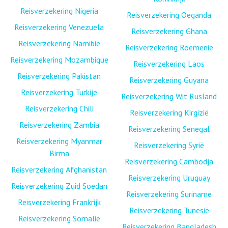
Reisverzekering Nigeria
Reisverzekering Oeganda
Reisverzekering Venezuela
Reisverzekering Ghana
Reisverzekering Namibië
Reisverzekering Roemenië
Reisverzekering Mozambique
Reisverzekering Laos
Reisverzekering Pakistan
Reisverzekering Guyana
Reisverzekering Turkije
Reisverzekering Wit Rusland
Reisverzekering Chili
Reisverzekering Kirgizië
Reisverzekering Zambia
Reisverzekering Senegal
Reisverzekering Myanmar
Reisverzekering Syrië
Birma
Reisverzekering Cambodja
Reisverzekering Afghanistan
Reisverzekering Uruguay
Reisverzekering Zuid Soedan
Reisverzekering Suriname
Reisverzekering Frankrijk
Reisverzekering Tunesië
Reisverzekering Somalië
Reisverzekering Bangladesh