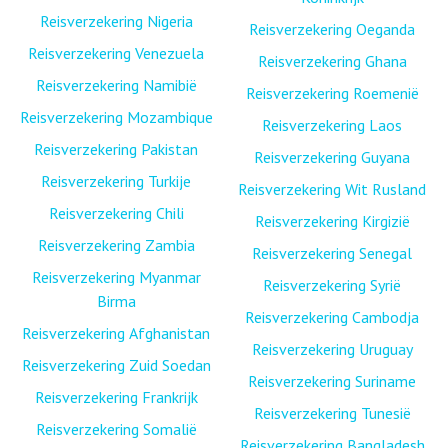
Reisverzekering Nigeria
Reisverzekering Oeganda
Reisverzekering Venezuela
Reisverzekering Ghana
Reisverzekering Namibië
Reisverzekering Roemenië
Reisverzekering Mozambique
Reisverzekering Laos
Reisverzekering Pakistan
Reisverzekering Guyana
Reisverzekering Turkije
Reisverzekering Wit Rusland
Reisverzekering Chili
Reisverzekering Kirgizië
Reisverzekering Zambia
Reisverzekering Senegal
Reisverzekering Myanmar
Reisverzekering Syrië
Birma
Reisverzekering Cambodja
Reisverzekering Afghanistan
Reisverzekering Uruguay
Reisverzekering Zuid Soedan
Reisverzekering Suriname
Reisverzekering Frankrijk
Reisverzekering Tunesië
Reisverzekering Somalië
Reisverzekering Bangladesh