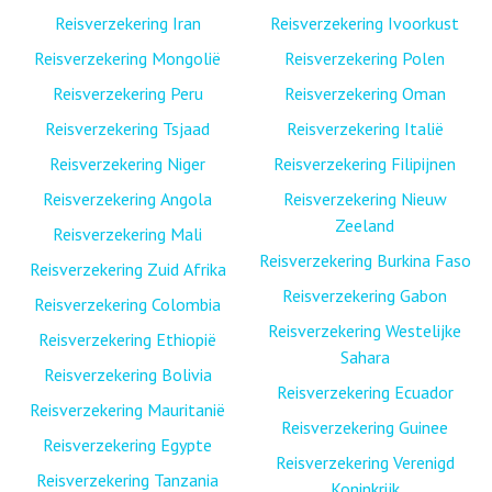
Reisverzekering Iran
Reisverzekering Ivoorkust
Reisverzekering Mongolië
Reisverzekering Polen
Reisverzekering Peru
Reisverzekering Oman
Reisverzekering Tsjaad
Reisverzekering Italië
Reisverzekering Niger
Reisverzekering Filipijnen
Reisverzekering Angola
Reisverzekering Nieuw
Zeeland
Reisverzekering Mali
Reisverzekering Burkina Faso
Reisverzekering Zuid Afrika
Reisverzekering Gabon
Reisverzekering Colombia
Reisverzekering Westelijke
Reisverzekering Ethiopië
Sahara
Reisverzekering Bolivia
Reisverzekering Ecuador
Reisverzekering Mauritanië
Reisverzekering Guinee
Reisverzekering Egypte
Reisverzekering Verenigd
Reisverzekering Tanzania
Koninkrijk