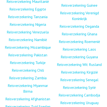
Reisverzekering Mauritanië
Reisverzekering Guinee
Reisverzekering Egypte
Reisverzekering Verenigd
Reisverzekering Tanzania
Koninkrijk
Reisverzekering Nigeria
Reisverzekering Oeganda
Reisverzekering Venezuela
Reisverzekering Ghana
Reisverzekering Namibië
Reisverzekering Roemenië
Reisverzekering Mozambique
Reisverzekering Laos
Reisverzekering Pakistan
Reisverzekering Guyana
Reisverzekering Turkije
Reisverzekering Wit Rusland
Reisverzekering Chili
Reisverzekering Kirgizië
Reisverzekering Zambia
Reisverzekering Senegal
Reisverzekering Myanmar
Reisverzekering Syrië
Birma
Reisverzekering Cambodja
Reisverzekering Afghanistan
Reisverzekering Uruguay
Reisverzekering Zuid Soedan