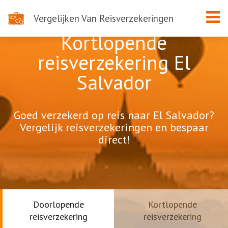
Vergelijken Van Reisverzekeringen
Kortlopende
reisverzekering El
Salvador
Goed verzekerd op reis naar El Salvador?
Vergelijk reisverzekeringen en bespaar
direct!
Doorlopende
Kortlopende
reisverzekering
reisverzekering